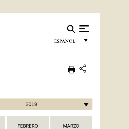
ESPAÑOL
FRANÇAIS
ENGLISH
ITALIANO
PORTUGUÊS
ESPAÑOL
2019
DEUTSCH
POLSKI
FEBRERO
MARZO