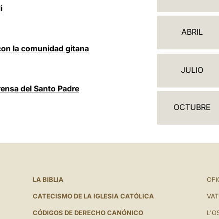
A
i
L
ABRIL
E
con la comunidad gitana
N
JULIO
D
rensa del Santo Padre
A
OCTUBRE
R
I
O
LA BIBLIA
OFI
CATECISMO DE LA IGLESIA CATÓLICA
VAT
CÓDIGOS DE DERECHO CANÓNICO
L'O