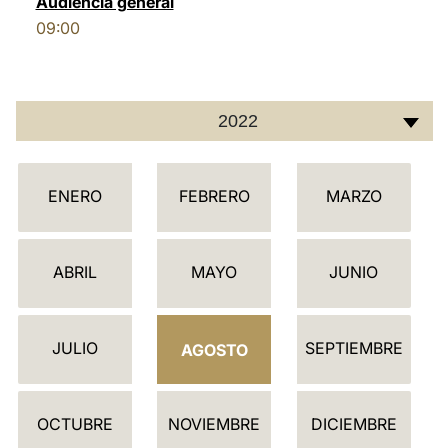
Audiencia general
09:00
LATINE
2022
C
ENERO
FEBRERO
MARZO
A
L
E
ABRIL
MAYO
JUNIO
N
D
JULIO
SEPTIEMBRE
A
AGOSTO
R
I
OCTUBRE
NOVIEMBRE
DICIEMBRE
O