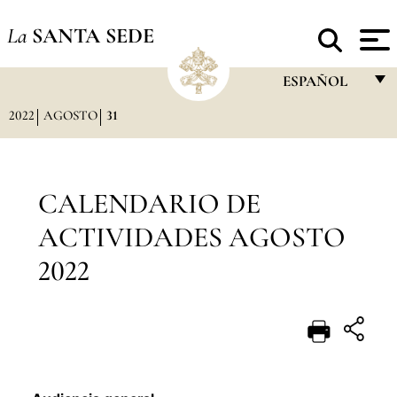
La
SANTA SEDE
ESPAÑOL
2022
AGOSTO
31
FRANÇAIS
ENGLISH
ITALIANO
CALENDARIO DE
PORTUGUÊS
ACTIVIDADES AGOSTO
ESPAÑOL
2022
DEUTSCH
POLSKI
العربيّة
中文