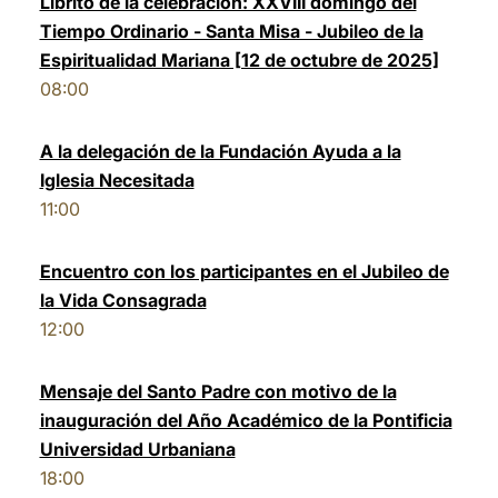
Librito de la celebración: XXVIII domingo del
Tiempo Ordinario - Santa Misa - Jubileo de la
LATINE
Espiritualidad Mariana [12 de octubre de 2025]
08:00
A la delegación de la Fundación Ayuda a la
Iglesia Necesitada
11:00
Encuentro con los participantes en el Jubileo de
la Vida Consagrada
12:00
Mensaje del Santo Padre con motivo de la
inauguración del Año Académico de la Pontificia
Universidad Urbaniana
18:00