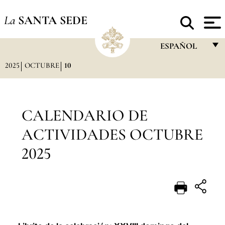
La
SANTA SEDE
ESPAÑOL
2025
OCTUBRE
10
FRANÇAIS
ENGLISH
ITALIANO
CALENDARIO DE
PORTUGUÊS
ACTIVIDADES OCTUBRE
ESPAÑOL
2025
DEUTSCH
POLSKI
العربيّة
中文