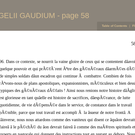
ELII GAUDIUM - page 58
Table of Contents
|
F
5
96. Dans ce contexte, se nourrit la vaine gloire de ceux qui se contentent dâavo
quelque pouvoir et qui prÃ©fÃ¨rent Ãªtre des gÃ©nÃ©raux dâarmÃ©es dÃ©fa
de simples soldats dâun escadron qui continue Ã combattre. Combien de fois
rÃªvons-nous de plans apostoliques, expansionnistes, mÃ©ticuleux et bien des
typiques des gÃ©nÃ©raux dÃ©faits ! Ainsi nous renions notre histoire dâÃgli
est glorieuse en tant quâelle est histoire de sacrifices, dâespÃ©rance, de lutte
quotidienne, de vie dÃ©pensÃ©e dans le service, de constance dans le travail
pÃ©nible, parce que tout travail est accompli Ã la âsueur de notre frontâ. A
lâinverse, nous nous attardons comme des vaniteux qui disent ce âquâon devrait
faireâ â le pÃ©chÃ© du âon devrait faireâ â comme des maÃ®tres spirituels e
experts en pastorale qui donnent des instructions tout en restant au dehors. Nou