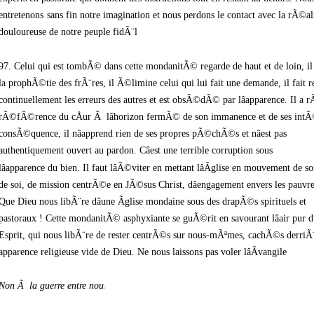
entretenons
sans fin notre imagination et nous perdons le contact avec la rÃ©a
douloureuse de notre peuple fidÃ¨le.
97. Celui qui est tombÃ© dans cette mondanitÃ© regarde de haut et de loin, il
la prophÃ©tie des frÃ¨res, il Ã©limine celui qui lui fait une demande, il fait re
continuellement les erreurs des autres et est obsÃ©dÃ© par lâapparence. Il a r
rÃ©fÃ©rence du cÅur Ã lâhorizon fermÃ© de son immanence et de ses intÃ©
consÃ©quence, il nâapprend rien de ses propres pÃ©chÃ©s et nâest pas
authentiquement ouvert au pardon. Câest une terrible corruption sous
lâapparence du bien. Il faut lâÃ©viter en mettant lâÃglise en mouvement de so
de soi, de mission centrÃ©e en JÃ©sus Christ, dâengagement envers les pauvre
Que Dieu nous libÃ¨re dâune Ãglise mondaine sous des drapÃ©s spirituels et
pastoraux ! Cette mondanitÃ© asphyxiante se guÃ©rit en savourant lâair pur d
Esprit, qui nous libÃ¨re de rester centrÃ©s sur nous-mÃªmes, cachÃ©s derriÃ
apparence religieuse vide de Dieu. Ne nous laissons pas voler lâÃvangile !
Non Ã la guerre entre nous