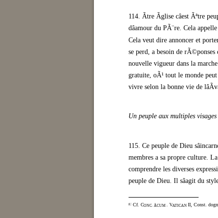
114. Ãtre Ãglise câest Ãªtre p
dâamour du PÃ¨re. Cela appelle
Cela veut dire annoncer et porte
se perd, a besoin de rÃ©ponses 
nouvelle vigueur dans la marche. 
gratuite, oÃ¹ tout le monde pe
vivre selon la bonne vie de lâÃv
Un peuple aux multiples visages
115. Ce peuple de Dieu sâincarn
membres a sa propre culture. La
comprendre les diverses express
peuple de Dieu. Il sâagit du s
Cf. C
.
. V
II, Const. dog
83
ONC
ÅCUM
ATICAN