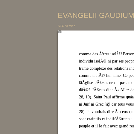
EVANGELII GAUDIUM 
SEO Version
comme des Ãªtres isolÃ©s
.
Person
83
individu isolÃ© ni par ses propr
trame complexe des relations int
communautÃ© humaine. Ce peuple
lâÃglise. JÃ©sus ne dit pas a
dâ
Ã©lite
. JÃ©sus dit : Â« Allez don
28, 19). Saint Paul affirme quâau
ni Juif ni Grec [â¦] car tous vou
28). Je voudrais dire Ã ceux qui 
sont craintifs et indiffÃ©rents : 
peuple et il le fait avec grand re