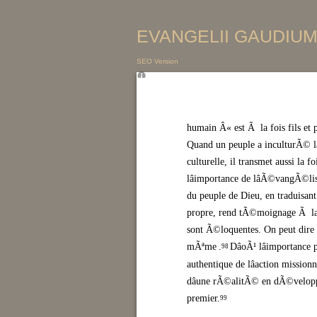
EVANGELII GAUDIUM 
SEO Version
humain Â« est Ã la fois fils et 
Quand un peuple a inculturÃ© lâ
culturelle, il transmet aussi la f
lâimportance de lâÃ©vangÃ©l
du peuple de Dieu, en traduisan
propre, rend tÃ©moignage Ã la fo
sont Ã©loquentes. On peut dire 
mÃªme Â»
.
DâoÃ¹ lâimportanc
98
authentique de lâaction mission
dâune rÃ©alitÃ© en dÃ©veloppem
premier.
99