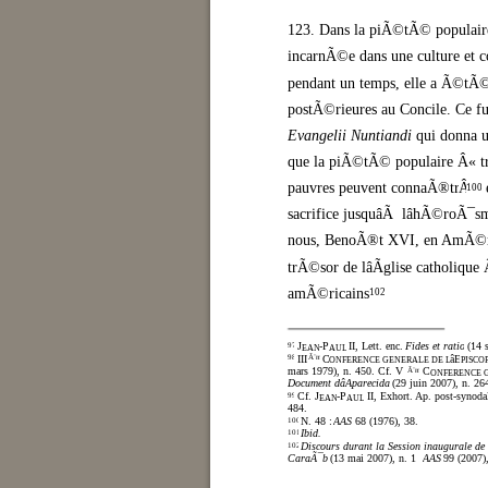
123. Dans la piÃ©tÃ© populaire,
incarnÃ©e dans une culture et 
pendant un temps, elle a Ã©tÃ© l
postÃ©rieures au Concile. Ce fu
Evangelii Nuntiandi
qui donna u
que la piÃ©tÃ© populaire Â« trad
pauvres peuvent connaÃ®tre
Â»
100
sacrifice jusquâÃ lâhÃ©roÃ¯sme
nous, BenoÃ®t XVI, en AmÃ©rique
trÃ©sor de lâÃglise catholique
amÃ©ricains Â».
102
J
-P
II, Lett. enc.
Fides et ratio
(14 
97
EAN
AUL
98
III
Ã¨me
C
âE
ONFERENCE GENERALE DE L
PISCO
mars 1979), n. 450. Cf. V
C
Ã¨me
ONFERENCE 
Document dâAparecida
(29 juin 2007), n. 26
Cf. J
-P
II, Exhort. Ap. post-synoda
99
EAN
AUL
484.
N. 48 :
AAS
68 (1976), 38.
100
Ibid.
101
Discours durant la Session inaugurale de 
102
CaraÃ¯bes
(13 mai 2007), n. 1 :
AAS
99 (2007)