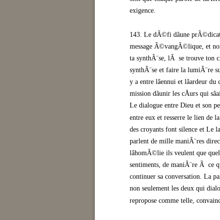
exigence.
143. Le dÃ©fi dâune prÃ©dicat
message Ã©vangÃ©lique, et non
ta synthÃ¨se, lÃ se trouve ton c
synthÃ¨se et faire la lumiÃ¨re s
y a entre lâennui et lâardeur d
mission dâunir les cÅurs qui sâ
Le dialogue entre Dieu et son peup
entre eux et resserre le lien de 
des croyants font silence et Le l
parlent de mille maniÃ¨res dire
lâhomÃ©lie ils veulent que quelq
sentiments, de maniÃ¨re Ã ce qu
continuer sa conversation. La p
non seulement les deux qui dial
repropose comme telle, convainc