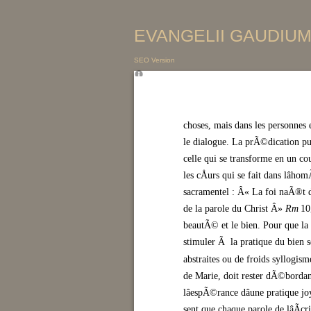
EVANGELII GAUDIUM 
SEO Version
choses, mais dans les personnes
le dialogue. La prÃ©dication pu
celle qui se transforme en un c
les cÅurs qui se fait dans lâh
sacramentel : Â« La foi naÃ®t de 
de la parole du Christ Â» (
Rm
10
beautÃ© et le bien. Pour que la
stimuler Ã la pratique du bien s
abstraites ou de froids syllogi
de Marie, doit rester dÃ©bordan
lâespÃ©rance dâune pratique 
sent que chaque parole de lâÃcr