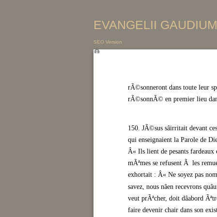
EVANGELII GAUDIUM 
SEO Version
rÃ©sonneront dans toute leur sple
rÃ©sonnÃ© en premier lieu dans 
150. JÃ©sus sâirritait devant 
qui enseignaient la Parole de Die
Â« Ils lient de pesants fardeaux
mÃªmes se refusent Ã les remue
exhortait : Â« Ne soyez pas nom
savez, nous nâen recevrons quâ
veut prÃªcher, doit dâabord Ãª
faire devenir chair dans son exi