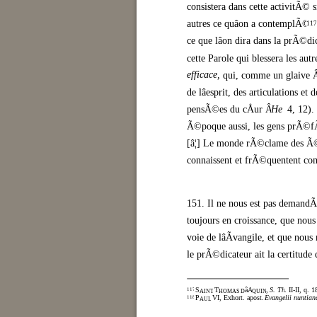
consistera dans cette activitÃ© 
autres ce quâon a contemplÃ© 
117
ce que lâon dira dans la prÃ©dic
cette Parole qui blessera les autr
efficace,
qui,
comme un glaive Â«
de lâesprit, des articulations et
pensÃ©es du cÅur Â» (
He
4, 12).
Ã©poque aussi, les gens prÃ©fÃ¨
[â¦] Le monde rÃ©clame des Ã©va
connaissent et frÃ©quentent comme
151. Il ne nous est pas demand
toujours en croissance, que nous
voie de lâÃvangile, et que nous
le prÃ©dicateur ait la certitude 
S
T
âA
,
S. Th
. II-II, q. 1
117
AINT
HOMAS D
QUIN
P
VI, Exhort. apost.
Evangelii nuntian
118
AUL