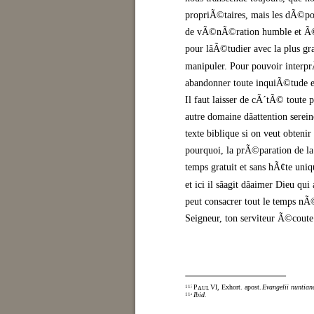
propriÃ©taires, mais les dÃ©posi
de vÃ©nÃ©ration humble et Ã©me
pour lâÃ©tudier avec la plus gr
manipuler. Pour pouvoir interprÃ
abandonner toute inquiÃ©tude 
Il faut laisser de cÃ´tÃ© toute 
autre domaine dâattention serein
texte biblique si on veut obtenir
pourquoi, la prÃ©paration de la
temps gratuit et sans hÃ¢te uniq
et ici il sâagit dâaimer Dieu qu
peut consacrer tout le temps nÃ©c
Seigneur, ton serviteur Ã©coute
P
VI, Exhort. apost.
Evangelii nuntian
113
AUL
Ibid.
114