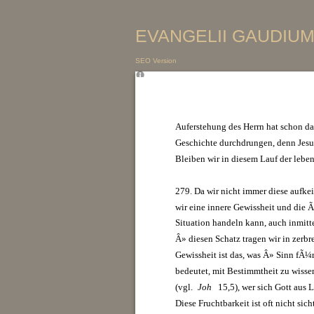
EVANGELII GAUDIUM 
SEO Version
Auferstehung des Herrn hat schon da
Geschichte durchdrungen, denn Jesus
Bleiben wir in diesem Lauf der leb
279. Da wir nicht immer diese aufk
wir eine innere Gewissheit und die Ã
Situation handeln kann, auch inmitt
Â» diesen Schatz tragen wir in zerb
Gewissheit ist das, was Â» Sinn fÃ¼
bedeutet, mit Bestimmtheit zu wissen
(vgl.
Joh
15,5), wer sich Gott aus 
Diese Fruchtbarkeit ist oft nicht sich