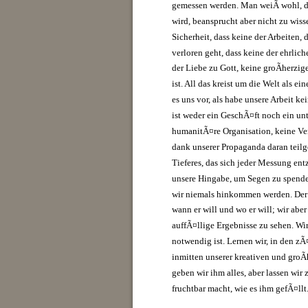
gemessen werden. Man weiÃ wohl, d
wird, beansprucht aber nicht zu wis
Sicherheit, dass keine der Arbeiten, 
verloren geht, dass keine der ehrli
der Liebe zu Gott, keine groÃherzi
ist. All das kreist um die Welt als 
es uns vor, als habe unsere Arbeit ke
ist weder ein GeschÃ¤ft noch ein unt
humanitÃ¤re Organisation, keine Ver
dank unserer Propaganda daran teilg
Tieferes, das sich jeder Messung entz
unsere Hingabe, um Segen zu spende
wir niemals hinkommen werden. Der H
wann er will und wo er will; wir abe
auffÃ¤llige Ergebnisse zu sehen. Wir
notwendig ist. Lernen wir, in den zÃ
inmitten unserer kreativen und groÃ
geben wir ihm alles, aber lassen wir 
fruchtbar macht, wie es ihm gefÃ¤llt