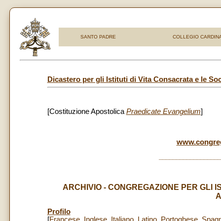
SANTO PADRE
COLLEGIO CARDINA
Dicastero per gli Istituti di Vita Consacrata e le So
[Costituzione Apostolica
Praedicate Evangelium
]
www.congreg
__________________
ARCHIVIO - CONGREGAZIONE PER GLI IS
A
Profilo
[
Francese
,
Inglese
,
Italiano
,
Latino
,
Portoghese
,
Spagn