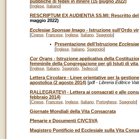
pubbliche di fedeli in itinere (15 giugno 2022)
[
Inglese
,
Italiano
]
RESCRIPTUM EX AUDIENTIA SS.MI: Rescritto del Sa
maggio 2022)
Ecclesiae Sponsae Imago
- Istruzione sull'Ordo v
[
Cinese
,
Francese
,
Inglese
,
Italiano
,
Spagnolo
]
Presentazione dell’Istruzione
Ecclesia
[
Inglese
,
Italiano
,
Spagnolo
]
Cor Orans
- Istruzione applicativa della Costituzi
femminile della Congregazione per gli Istuti di vita 
[
Inglese
,
Italiano
,
Spagnolo
,
Tedesco
]
Lettera Circolare - Linee orientative per la gestione 
apostolica (2 agosto 2014)
[pdf -
Libreria Editrice Va
RALLEGRATEVI - Lettera ai consacrati e alle consac
febbraio 2014)
[
Cinese
,
Francese
,
Inglese
,
Italiano
,
Portoghese
,
Spagnolo
]
Giornate Mondiali della Vita Consacrata
Plenarie e Documenti CIVCSVA
Magistero Pontificio ed Ecclesiale sulla Vita Cons