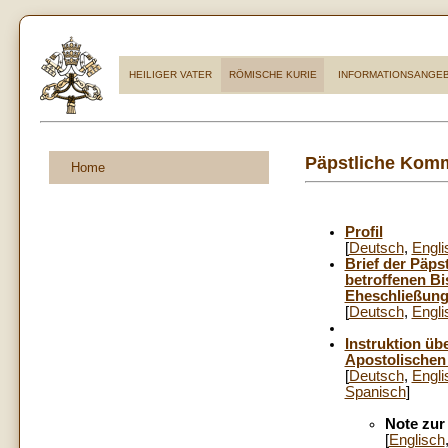
HEILIGER VATER
RÖMISCHE KURIE
INFORMATIONSANGE
Päpstliche Komm
Home
Profil
[
Deutsch
,
Engli
Brief der Päps
betroffenen Bi
Eheschließung 
[
Deutsch
,
Engli
Instruktion üb
Apostolischen
[
Deutsch
,
Engli
Spanisch
]
Note zur
[
Englisch