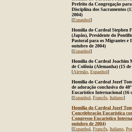
Prefeito da Congregação para 
Disciplina dos Sacramentos (1
2004)
[
Espanhol
]
Homilia do Cardeal Stephen
(Japão), Presidente do Pontifí
Pastoral para os Migrantes e I
outubro de 2004)
[
Espanhol
]
Homilia do Cardeal Joachim M
de Colônia (Alemanha) (15 de
[
Alemão
,
Espanhol
]
Homilia do Cardeal Jozef Tom
de adoração conclusiva do 48
Eucarístico Internacional (16
[
Espanhol
,
Francês
,
Italiano
]
Homilia do Cardeal Jozef To
Concelebração Eucarística con
Congresso Eucarístico Interna
outubro de 2004)
[
Espanhol
,
Francês
,
Italiano
,
Por