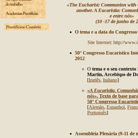
«The Eucharist: Communion with C
another. A Eucaristia: Comun
e entre nós»
(10 -17 de junho de 
O tema e a data do Congresso
Site Internet: http://www.
50° Congresso Eucarístico Int
2012
O
tema e o seu context
Martin, Arcebispo de D
[
Inglês
,
Italiano
]
«
A Eucaristia.
C
omunhão 
nós»
. Texto de base par
50° Congresso Eucarísti
[
Alem
ão
,
Espanhol
,
Franc
Português
]
Assembleia Plenária (9-11 de