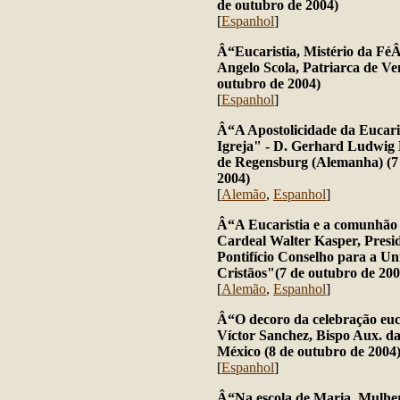
de outubro de 2004)
[
Espanhol
]
Â“Eucaristia, Mistério da Fé
Angelo Scola, Patriarca de Ve
outubro de 2004)
[
Espanhol
]
Â“A Apostolicidade da Eucaris
Igreja" - D. Gerhard Ludwig 
de Regensburg (Alemanha) (7
2004)
[
Alemão
,
Espanhol
]
Â“A Eucaristia e a comunhão e
Cardeal Walter Kasper, Presi
Pontifício Conselho para a Un
Cristãos"(7 de outubro de 200
[
Alemão
,
Espanhol
]
Â“O decoro da celebração euc
Víctor Sanchez, Bispo Aux. d
México (8 de outubro de 2004
[
Espanhol
]
Â“Na escola de Maria, Mulher