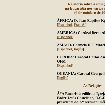
Relatório sobre a situa
na Eucaristia nos vários 
(6 de outubro de 20
ÁFRICA: D. Jean Baptiste Kp
[
Espanhol
,
Francês
]
AMÉRICA: Cardeal Bernard
[
Espanhol
]
ÁSIA: D. Carmelo D.F. Morel
[
Espanhol
,
Inglês
]
EUROPA: Cardeal Carlos Ami
OFM
[
Espanhol
]
OCEANIA: Cardeal George P
[
Inglês
]
As Relações
Â“A Eucaristia edifica a Igrej
Padre Jesús Castellano, O.C.D
presidente do Â“Teresianum