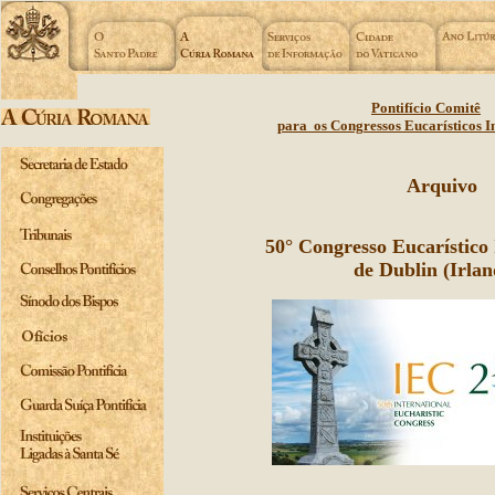
Pontifício Comitê
para os Congressos Eucarísticos I
Arquivo
50° Congresso Eucarístico 
de Dublin (Irlan