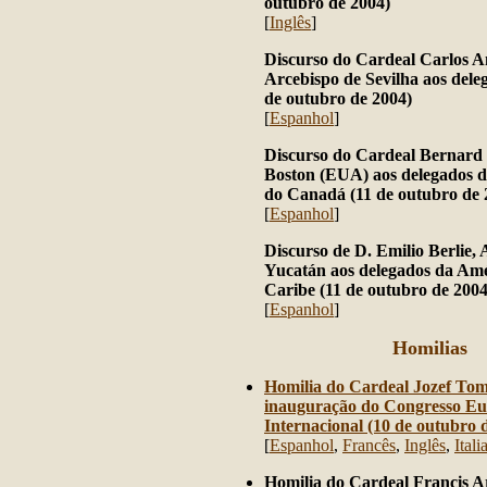
outubro de 2004)
[
Inglês
]
Discurso do Cardeal Carlos A
Arcebispo de Sevilha aos del
de outubro de 2004)
[
Espanhol
]
Discurso do Cardeal Bernard
Boston (EUA) aos delegados d
do Canadá (11 de outubro de 
[
Espanhol
]
Discurso de D
. Emilio Berlie,
Yucatán aos delegados da Amé
Caribe (11 de outubro de 2004
[
Espanhol
]
Homilias
Homilia do Cardeal Jozef To
inauguração do Congresso Euc
Internacional (10 de outubro 
[
Espanhol
,
Francês
,
Inglês
,
Itali
Homilia do Cardeal Francis Ar