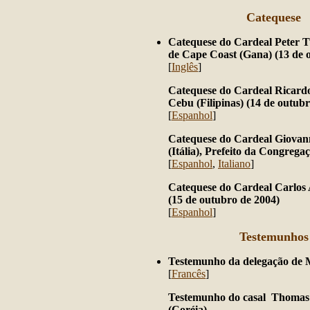
Catequese
Catequese do Cardeal Peter T
de Cape Coast (Gana) (13 de 
[
Inglês
]
Catequese do Cardeal Ricardo
Cebu (Filipinas) (14 de outub
[
Espanhol
]
Catequese do Cardeal Giovann
(Itália), Prefeito da Congrega
[
Espanhol
,
Italiano
]
Catequese do Cardeal Carlos
(15 de outubro de 2004)
[
Espanhol
]
Testemunhos
Testemunho da delegação de M
[
Francês
]
Testemunho do casal Thomas
(Coréia)