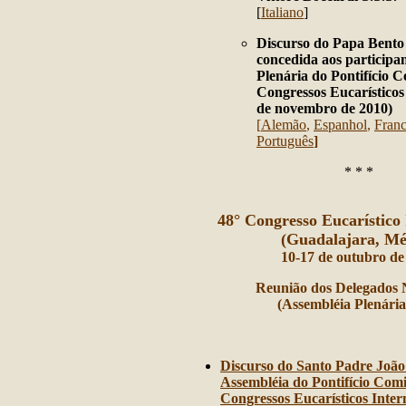
[
Italiano
]
Discurso do Papa Bento
concedida aos participa
Plenária do Pontifício C
Congressos Eucarísticos 
de novembro de 2010)
[
Alemão
,
Espanhol
,
Franc
Português
]
* * *
48° Congresso Eucarístico 
(Guadalajara, Mé
10-17 de outubro de
Reunião dos Delegados 
(Assembléia Plenária
Discurso do Santo Padre João 
Assembléia do Pontifício Comi
Congressos Eucarísticos Inter