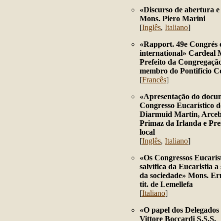
«
Disc
urso de abertura e
Mons. Piero Marini
[
Inglês
,
Italiano
]
«Rapport. 49e Congrés 
international» Cardeal 
Prefeito da Congregação
membro do Pontifício C
[
Francês
]
«Apresentação do docum
Congresso Eucarístico 
Diarmuid Martin, Arceb
Primaz da Irlanda e Pre
local
[
Inglês
,
Italiano
]
«Os Congressos Eucaríst
salvífica da Eucaristia 
da sociedade» Mons. Ern
tit. de Lemellefa
[
Italiano
]
«O papel dos Delegados 
Vittore Boccardi S.S.S.