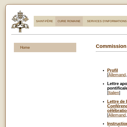
SAINT-PÈRE
CURIE ROMAINE
SERVICES D'INFORMATIONS
Commission P
Home
Profil
[
Allemand
Lettre ap
pontifical
[
Italien
]
Lettre de
Conférenc
célébratio
[
Allemand
Instructio