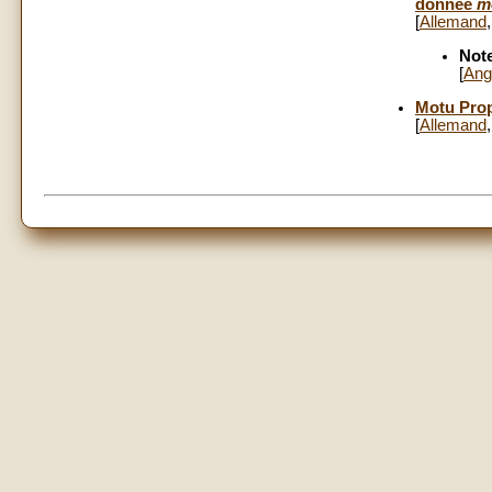
donnée
m
[
Allemand
Note
[
Ang
Motu Propr
[
Allemand