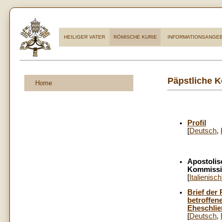
HEILIGER VATER
RÖMISCHE KURIE
INFORMATIONSANGE
Päpstliche 
Home
Profil
[
Deutsch
,
Apostolis
Kommissio
[
Italienisch
Brief der
betroffen
Eheschlie
[
Deutsch
,