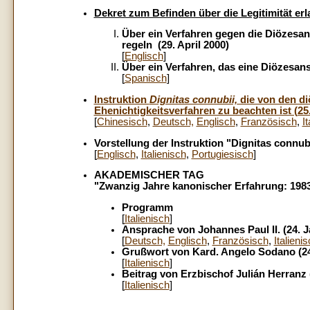
Dekret zum Befinden über die Legitimität er
Über ein Verfahren gegen die Diözesan
regeln (29. April 2000)
[
Englisch
]
Über ein Verfahren, das eine Diözesanst
[
Spanisch
]
Instruktion
Dignitas connubii,
die von den di
Ehenichtigkeitsverfahren zu beachten ist (25
[
Chinesisch
,
Deutsch,
Englisch
,
Französisch
,
I
Vorstellung der Instruktion "Dignitas connubi
[
Englisch
,
Italienisch
,
Portugiesisch
]
AKADEMISCHER TAG
"Zwanzig Jahre kanonischer Erfahrung: 1983
Programm
[
Italienisch
]
Ansprache von Johannes Paul II. (24. J
[
Deutsch,
Englisch
,
Französisch
,
Italieni
Grußwort von Kard. Angelo Sodano (24
[
Italienisch
]
Beitrag von Erzbischof Julián Herranz 
[
Italienisch
]