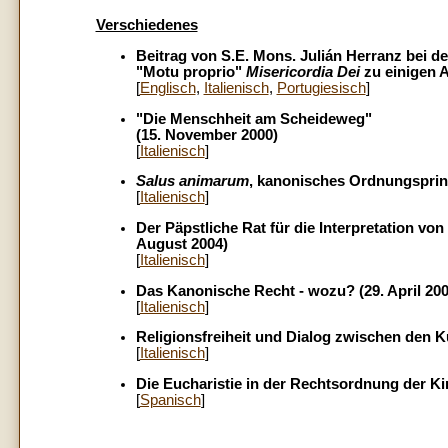
Verschiedenes
Beitrag von S.E. Mons. Julián Herranz bei d
"Motu proprio"
Misericordia Dei
zu einigen A
[
Englisch
,
Italienisch
,
Portugiesisch
]
"Die Menschheit am Scheideweg"
(15. November 2000)
[
Italienisch
]
Salus animarum
, kanonisches Ordnungsprinzi
[
Italienisch
]
Der Päpstliche Rat für die Interpretation v
August 2004)
[
Italienisch
]
Das Kanonische Recht - wozu? (29. April 200
[
Italienisch
]
Religionsfreiheit und Dialog zwischen den Kul
[
Italienisch
]
Die Eucharistie in der Rechtsordnung der Ki
[
Spanisch
]