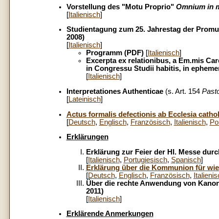
Vorstellung des "Motu Proprio"
Omnium in 
[
Italienisch
]
Studientagung zum 25. Jahrestag der Promu
2008)
[
Italienisch
]
Programm (PDF)
[
Italienisch
]
Excerpta ex relationibus, a Em.mis Car
in Congressu Studii habitis, in epheme
[
Italienisch
]
Interpretationes Authenticae
(s. Art. 154
Past
[
Lateinisch
]
Actus formalis defectionis ab Ecclesia cathol
[
Deutsch
,
Englisch
,
Französisch
,
Italienisch
,
Po
Erklärungen
Erklärung zur Feier der Hl. Messe durch
[
Italienisch
,
Portugiesisch
,
Spanisch
]
Erklärung über die Kommunion für wied
[
Deutsch
,
Englisch
,
Französisch
,
Italieni
Über die rechte Anwendung von Kano
2011)
[
Italienisch
]
Erklärende Anmerkungen