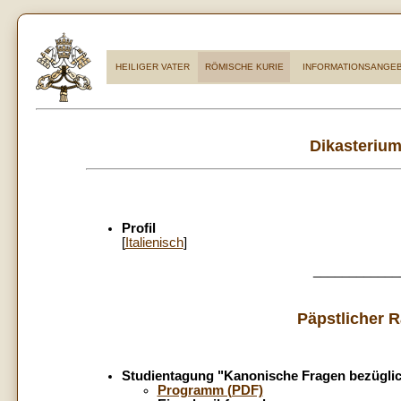
HEILIGER VATER
RÖMISCHE KURIE
INFORMATIONSANGE
Dikasterium 
Profil
[
Italienisch
]
____________
Päpstlicher R
Studientagung "Kanonische Fragen bezüglic
Programm (PDF)