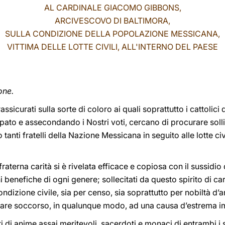
AL CARDINALE GIACOMO GIBBONS,
ARCIVESCOVO DI BALTIMORA,
SULLA CONDIZIONE DELLA POPOLAZIONE MESSICANA,
VITTIMA DELLE LOTTE CIVILI, ALL'INTERNO DEL PAESE
one.
sicurati sulla sorte di coloro ai quali soprattutto i cattolici 
pato e assecondando i Nostri voti, cercano di procurare sollie
nti fratelli della Nazione Messicana in seguito alle lotte civ
aterna carità si è rivelata efficace e copiosa con il sussidio 
i benefiche di ogni genere; sollecitati da questo spirito di car
dizione civile, sia per censo, sia soprattutto per nobiltà d’a
ecare soccorso, in qualunque modo, ad una causa d’estrema 
 di anime assai meritevoli, sacerdoti e monaci di entrambi i s