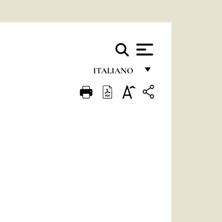
ITALIANO
FRANÇAIS
ENGLISH
ITALIANO
PORTUGUÊS
ESPAÑOL
DEUTSCH
POLSKI