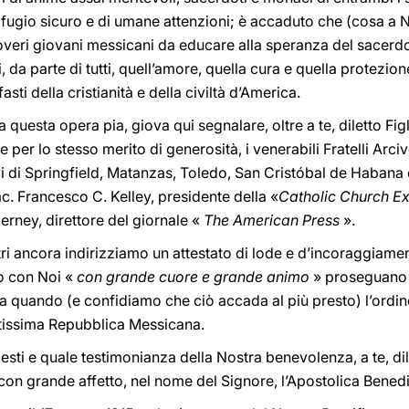
rifugio sicuro e di umane attenzioni; è accaduto che (cosa a
poveri giovani messicani da educare alla speranza del sacerd
, da parte di tutti, quell’amore, quella cura e quella protezio
asti della cristianità e della civiltà d’America.
a questa opera pia, giova qui segnalare, oltre a te, diletto Fig
e per lo stesso merito di generosità, i venerabili Fratelli Arc
 di Springfield, Matanzas, Toledo, San Cristóbal de Habana e
sac. Francesco C. Kelley, presidente della «
Catholic Church Ex
erney, direttore del giornale «
The American Press
».
ltri ancora indirizziamo un attestato di lode e d’incoraggiame
no con Noi «
con grande cuore e grande animo
» proseguano 
o a quando (e confidiamo che ciò accada al più presto) l’ordine 
lettissima Repubblica Messicana.
esti e quale testimonianza della Nostra benevolenza, a te, dile
con grande affetto, nel nome del Signore, l’Apostolica Bened