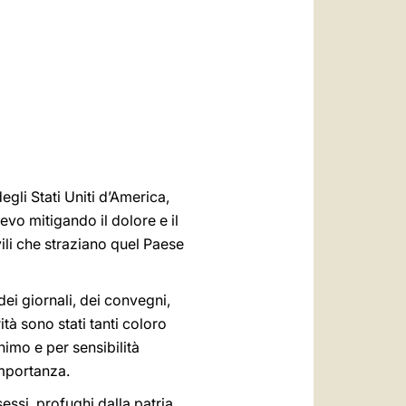
العربيّة
中文
LATINE
degli Stati Uniti d’America,
vo mitigando il dolore e il
ili che straziano quel Paese
dei giornali, dei convegni,
ità sono stati tanti coloro
nimo e per sensibilità
importanza.
essi, profughi dalla patria,