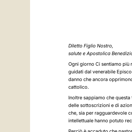
Diletto Figlio Nostro,
salute e Apostolica Benedizi
Ogni giorno Ci sentiamo più ras
guidati dal venerabile Episco
danno che ancora opprimono ta
cattolico.
Inoltre sappiamo che questa fr
delle sottoscrizioni e di azion
che, sia per ragguardevole con
intellettuale hanno potuto r
Perciò è accaduto che pastori