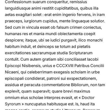
Confessionum suarum conqueritur, remissius
languidiusque animi restitit cupiditatibus, quibus illa
aetas exagitari solet : erat enim ingenio fervens, in iram
praeceps, iurgiorum cupidus, mente linguaque solutior.
Sed cum in vincula esset ob falsum crimen coniectus,
humanas res et mania mundi oblectamenta coepit
despicere; itaque, ubi se iudici purgavit, ilico monachi
habitum induit, et deinceps se totum ad pietatis
exercitationes sacrarumque studia Scripturarum
contulit. Cum autem gratiam sibi conciliasset Iacobi
Episcopi Nisibensis, unius e CCCXVIII Patribus Concilii
Nicaeni, qui celeberrimam exegesis scholam in urbe
episcopali condiderat, patroni sui exspectationem,
assidua et peracuta commentatione Bibliorum, non tam
explevit, quam superavit; quare brevi maximus
omnium eius scholae interpres evasit, et « Doctor
Syrorum » nuncupatus habitusque est. Is, haud ita