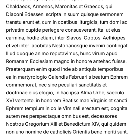
Chaldaeos, Armenos, Maronitas et Graecos, qui
Diaconi Edesseni scripta in suum quisque sermonem
transtulerunt et, cum in coetibus liturgicis, tum domi ac
privatim cupide perlegere consueverant, ita, ut eius
carmina, hodie etiam, inter Slavos, Coptos, Aethiopes
et vel inter Iacobitas Nestorianosque inveniri contingat.
Illud quoque animo reputavimus, hunc virum apud
Romanam Ecclesiam magno in honore antehac fuisse.
Praeterquam enim quod inde ab antiquis temporibus
ea in martyrologio Calendis Februariis beatum Ephrem
commemorat, nec sine peculiari sanctitatis et
doctrinae eius elogio, in hac ipsa Alma Urbe, saeculo
XVI vertente, in honorem Beatissimae Virginis et sancti
Ephrem templum in colle Viminali erectum est; cognita
autem res perspectaque omnibus est, decessores
Nostros Gregorium XIII et Benedictum XIV, qui quidem
non uno nomine de catholicis Orientis bene meriti sunt,