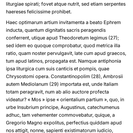
liturgiae spirati; fovet atque nutrit, sed etiam serpentes
haereses felicissime prohibet.
Haec optimarum artium invitamenta a beato Ephrem
inducta, quantum dignitatis sacris peragendis
conferrent, utique apud Theodoretum legimus (27);
sed idem eo quoque comprobatur, quod metrica illa
ratio, quam noster pervulgavit, late cum apud graecos,
tum apud latinos, propagata est. Namque antiphonia
ipsa liturgica cum suis canticis et pompis, quae
Chrysostomi opera. Constantinopolim (28), Ambrosii
autem Mediolanum (29) importata est, unde Italiam
totam peragravit, num ab alio auctore profecta
videatur? « Mos » ipse « orientalium partium », quo, in
urbe Insubrium principe, Augustinus, catechumenus
adhuc, tam vehementer commovebatur, quique, a
Gregorio Magno expolitus, perfectius quiddam apud
nos attigit, nonne, sapienti existimatorum iudicio,