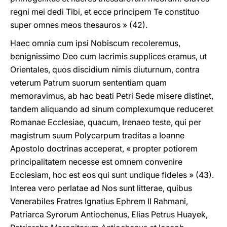
regni mei dedi Tibi, et ecce principem Te constituo
super omnes meos thesauros » (42).
Haec omnia cum ipsi Nobiscum recoleremus,
benignissimo Deo cum lacrimis supplices eramus, ut
Orientales, quos discidium nimis diuturnum, contra
veterum Patrum suorum sententiam quam
memoravimus, ab hac beati Petri Sede misere distinet,
tandem aliquando ad sinum complexumque reduceret
Romanae Ecclesiae, quacum, Irenaeo teste, qui per
magistrum suum Polycarpum traditas a Ioanne
Apostolo doctrinas acceperat, « propter potiorem
principalitatem necesse est omnem convenire
Ecclesiam, hoc est eos qui sunt undique fideles » (43).
Interea vero perlatae ad Nos sunt litterae, quibus
Venerabiles Fratres Ignatius Ephrem II Rahmani,
Patriarca Syrorum Antiochenus, Elias Petrus Huayek,