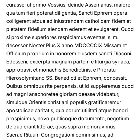
curasse, ut primo Vossius, deinde Assemanus, maiore
qua tum fieri poterat diligentia, Sancti Ephrem opera
colligerent atque ad inlustrandam catholicam fidem et
pietatem fidelium alendam ederent et evulgarent. Quod
si proxime superiores respiciamus eventus, s. m.
decessor Noster Pius X anno MDCCCCIX Missam et
Officium proprium in honorem eiusdem sancti Diaconi
Edesseni, excerpta magnam partem e liturgia syriaca,
approbavit et monachis Benedictinis, e Prioratu
Hierosolymitano SS. Benedicti et Ephrem, concessit.
Quibus omnibus rite perpensis, ut id suppleremus quod
ad magni anachoretae gloriam deesse videbatur,
simulque Orientis christiani populis gratificaremur
apostolicae caritatis, qua eorum utilitati atque honori
prospicimus, novo publicoque documento, negotium
de quo erant litterae, quas supra memoravimus,
Sacrae Rituum Congregationi commisimus, ad