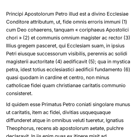
Principi Apostolorum Petro illud est a divino Ecclesiae
Conditore attributum, ut, fide omnis erroris immuni (1)
cum Deo cohaerens, tanquam « coriphaeus Apostolici
chori » (2) et communis omnium magister ac rector (3)
Illius gregem pasceret, qui Ecclesiam suam, in ipsius
Petri eiusque successorum visibilis, perennis ac solidi
magisterii auctoritate (4) aedificavit (5); qua in mystica
petra, idest totius ecclesiastici aedificii fundamento (6)
quasi quodam in cardine et centro, non minus
catholicae fidei quam christianae caritatis communio
consisteret.
Id quidem esse Primatus Petro coniati singolare munus
ut caritatis, item ac fidei, divitias usquequaque
diffunderet atque in omnibus veluti tueretur, Ignatius
Theophorus, recens ab apostolorum aetate, pulchre
declaravit. In iis enim quas ex itinere misit ad