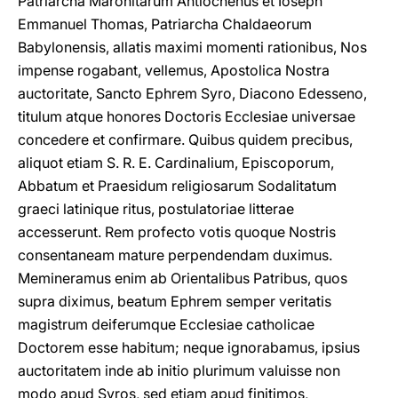
Patriarcha Maronitarum Antiochenus et Ioseph
Emmanuel Thomas, Patriarcha Chaldaeorum
Babylonensis, allatis maximi momenti rationibus, Nos
impense rogabant, vellemus, Apostolica Nostra
auctoritate, Sancto Ephrem Syro, Diacono Edesseno,
titulum atque honores Doctoris Ecclesiae universae
concedere et confirmare. Quibus quidem precibus,
aliquot etiam S. R. E. Cardinalium, Episcoporum,
Abbatum et Praesidum religiosarum Sodalitatum
graeci latinique ritus, postulatoriae litterae
accesserunt. Rem profecto votis quoque Nostris
consentaneam mature perpendendam duximus.
Memineramus enim ab Orientalibus Patribus, quos
supra diximus, beatum Ephrem semper veritatis
magistrum deiferumque Ecclesiae catholicae
Doctorem esse habitum; neque ignorabamus, ipsius
auctoritatem inde ab initio plurimum valuisse non
modo apud Syros, sed etiam apud finitimos,