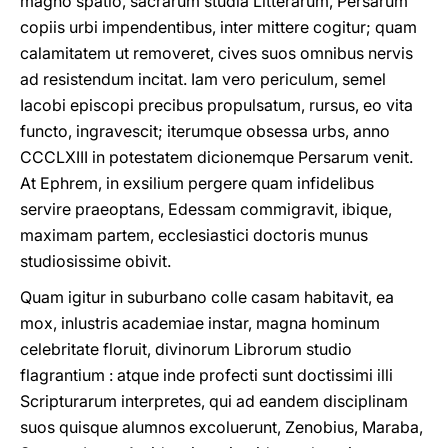
magno spatio, sacrarum studia Litterarum, Persarum
copiis urbi impendentibus, inter mittere cogitur; quam
calamitatem ut removeret, cives suos omnibus nervis
ad resistendum incitat. Iam vero periculum, semel
Iacobi episcopi precibus propulsatum, rursus, eo vita
functo, ingravescit; iterumque obsessa urbs, anno
CCCLXIII in potestatem dicionemque Persarum venit.
At Ephrem, in exsilium pergere quam infidelibus
servire praeoptans, Edessam commigravit, ibique,
maximam partem, ecclesiastici doctoris munus
studiosissime obivit.
Quam igitur in suburbano colle casam habitavit, ea
mox, inlustris academiae instar, magna hominum
celebritate floruit, divinorum Librorum studio
flagrantium : atque inde profecti sunt doctissimi illi
Scripturarum interpretes, qui ad eandem disciplinam
suos quisque alumnos excoluerunt, Zenobius, Maraba,