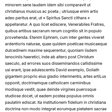
minorem sane laudem idem sibi comparavit ut
christianus musicus ac poeta ; utriusque enim artis
adeo peritus erat, ut « Spiritus Sancti cithara »
appellaretur. A quo licet ediscere, Venerabiles Fratres,
quibus artibus sacrarum rerum cognitio sit in populo
provehenda. Etenim Ephrem, cum inter gentes viveret
ardentioris naturae, quae quidem poeticae musicaeque
dulcedinem maxime sequerentur, quoniam iisdem
lenociniis haeretici, inde ab altero post Christum
saeculo, ad errores suos disseminandos callidissime
usi erant, ipse adulescentis David exemplo, Goliath
gigantem proprio eius gladio interimentis, artes artiLus
opponit, doctrinamque catholicam carminibus
modisque vestit, quae deinde virgines puerosque
studiose docet, ut eadem postea populus omnis
paulatim ediscat. Ita institutionem fidelium in christiana
doctrina non modo integrat eorumque pietatem sacrae