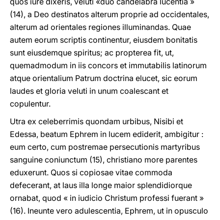
quos iure dixeris, veluti «duo candelabra lucentia »
(14), a Deo destinatos alterum proprie ad occidentales,
alterum ad orientales regiones illuminandas. Quae
autem eorum scriptis continentur, eiusdem bonitatis
sunt eiusdemque spiritus; ac propterea fit, ut,
quemadmodum in iis concors et immutabilis latinorum
atque orientalium Patrum doctrina elucet, sic eorum
laudes et gloria veluti in unum coalescant et
copulentur.
Utra ex celeberrimis quondam urbibus, Nisibi et
Edessa, beatum Ephrem in lucem ediderit, ambigitur :
eum certo, cum postremae persecutionis martyribus
sanguine coniunctum (15), christiano more parentes
eduxerunt. Quos si copiosae vitae commoda
defecerant, at laus illa longe maior splendidiorque
ornabat, quod « in iudicio Christum professi fuerant »
(16). Ineunte vero adulescentia, Ephrem, ut in opusculo