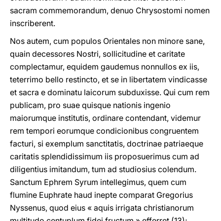
sacram commemorandum, denuo Chrysostomi nomen
inscriberent.
Nos autem, cum populos Orientales non minore sane,
quain decessores Nostri, sollicitudine et caritate
complectamur, equidem gaudemus nonnullos ex iis,
teterrimo bello restincto, et se in libertatem vindicasse
et sacra e dominatu laicorum subduxisse. Qui cum rem
publicam, pro suae quisque nationis ingenio
maiorumque institutis, ordinare contendant, videmur
rem tempori eorumque condicionibus congruentem
facturi, si exemplum sanctitatis, doctrinae patriaeque
caritatis splendidissimum iis proposuerimus cum ad
diligentius imitandum, tum ad studiosius colendum.
Sanctum Ephrem Syrum intellegimus, quem cum
flumine Euphrate haud inepte comparat Gregorius
Nyssenus, quod eius « aquis irrigata christianorum
multitudo centuplum fidei fructum » efferret (13);