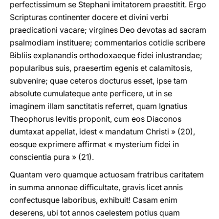
perfectissimum se Stephani imitatorem praestitit. Ergo
Scripturas continenter docere et divini verbi
praedicationi vacare; virgines Deo devotas ad sacram
psalmodiam instituere; commentarios cotidie scribere
Bibliis explanandis orthodoxaeque fidei inlustrandae;
popularibus suis, praesertim egenis et calamitosis,
subvenire; quae ceteros docturus esset, ipse tam
absolute cumulateque ante perficere, ut in se
imaginem illam sanctitatis referret, quam Ignatius
Theophorus levitis proponit, cum eos Diaconos
dumtaxat appellat, idest « mandatum Christi » (20),
eosque exprimere affirmat « mysterium fidei in
conscientia pura » (21).
Quantam vero quamque actuosam fratribus caritatem
in summa annonae difficultate, gravis licet annis
confectusque laboribus, exhibuit! Casam enim
deserens, ubi tot annos caelestem potius quam