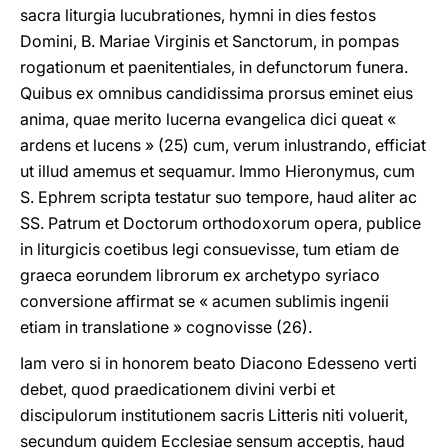
sacra liturgia lucubrationes, hymni in dies festos
Domini, B. Mariae Virginis et Sanctorum, in pompas
rogationum et paenitentiales, in defunctorum funera.
Quibus ex omnibus candidissima prorsus eminet eius
anima, quae merito lucerna evangelica dici queat «
ardens et lucens » (25) cum, verum inlustrando, efficiat
ut illud amemus et sequamur. Immo Hieronymus, cum
S. Ephrem scripta testatur suo tempore, haud aliter ac
SS. Patrum et Doctorum orthodoxorum opera, publice
in liturgicis coetibus legi consuevisse, tum etiam de
graeca eorundem librorum ex archetypo syriaco
conversione affirmat se « acumen sublimis ingenii
etiam in translatione » cognovisse (26).
Iam vero si in honorem beato Diacono Edesseno verti
debet, quod praedicationem divini verbi et
discipulorum institutionem sacris Litteris niti voluerit,
secundum quidem Ecclesiae sensum acceptis, haud