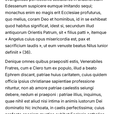
Edessenum suspicere eumque imitando sequi;
monachus enim eo magis erit Ecclesiae profuturus,
quo melius, coram Deo et hominibus, id in se exhibeat
quod habitus significat, idest si, secundum illud
antiquorum Orientis Patrum, sit « filius patti », itemque
« Angelus cuius opus misericordia est, pax et
sacrificium laudis », ut eum venuste beatus Nilus Iunior
definiit » (36).
Denique omnes quibus praepositi estis, Venerabiles
Fratres, cum e Clero tum ex populo, illud a beato
Ephrem discant, patriae huius caritatem, cuius quidem
officia ipsius christianae sapientiae professione
nituntur, non ab amore patriae caelestis seiungi
debere, nedum ei praeponi : patriae illius, inquimus,
quae nihil est aliud nisi intima in animis iustorum Dei
dominatio hic inchoata, in caelis perfectissima; cuius