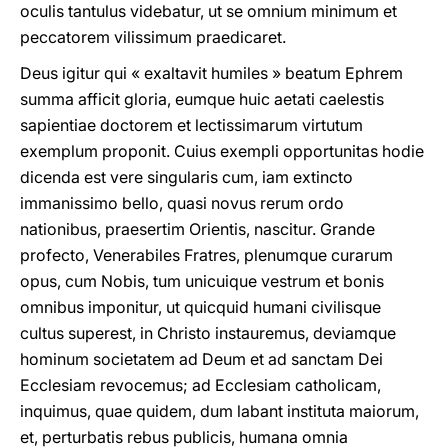
oculis tantulus videbatur, ut se omnium minimum et
peccatorem vilissimum praedicaret.
Deus igitur qui « exaltavit humiles » beatum Ephrem
summa afficit gloria, eumque huic aetati caelestis
sapientiae doctorem et lectissimarum virtutum
exemplum proponit. Cuius exempli opportunitas hodie
dicenda est vere singularis cum, iam extincto
immanissimo bello, quasi novus rerum ordo
nationibus, praesertim Orientis, nascitur. Grande
profecto, Venerabiles Fratres, plenumque curarum
opus, cum Nobis, tum unicuique vestrum et bonis
omnibus imponitur, ut quicquid humani civilisque
cultus superest, in Christo instauremus, deviamque
hominum societatem ad Deum et ad sanctam Dei
Ecclesiam revocemus; ad Ecclesiam catholicam,
inquimus, quae quidem, dum labant instituta maiorum,
et, perturbatis rebus publicis, humana omnia