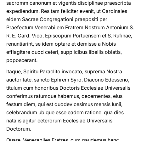
sacromm canonum et vigentis disciplinae praescripta
expediendum. Res tam feliciter evenit, ut Cardinales
eidem Sacrae Congregationi praepositi per
Praefectum Venerabilem Fratrem Nostrum Antonium S.
R. E. Card. Vico, Episcopum Portuensem et S. Rufinae,
renuntiarint, se idem optare et demisse a Nobis
effiagitare quod ceteri, supplicibus libellis oblatis,
poposcerant.
Itaque, Spiritu Paraclito invocato, suprema Nostra
auctoritate, sancto Ephrem Syro, Diacono Edesseno,
titulum cum honoribus Doctoris Ecclesiae Universalis
conferimus ratumque habemus, decernentes, eius
festum diem, qui est duodevicesimus mensis Iunii,
celebrandum ubique esse eadem ratione, qua dies
natalis agitur ceterorum Ecclesiae Universalis
Doctorum.
Quare, Venerabiles Fratres, cum gaudemus hanc