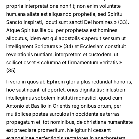
propria interpretatione non fit; non enim voluntate
hum.ana allata est aliquando prophetia, sed Spiritu
Sancto inspirati, locuti sunt sancti Dei homines » (33).
Atque Spiritus ille qui per prophetas est homines
allocutus, idem est qui apostolis « aperuit sensum ut
intelligerent Scripturas » (34) et Ecclesiam constituit
revelationis nuntiam, interpretem et custodem, ut
scilicet esset « columna et firmamentum veritatis »
(35).
Ii vero in quos ab Ephrem gloria plus redundat honoris,
hoc sustineant, ut oportet, onus dignita.tis : inlustrem
intellegimus sobolem Instituti monastici, quod cum
Antonio et Basilio in Orientis regionibus ortum, per
multiplices postea surculos in occidentales terras
propagatum et, tot nominibus, de christiana humanitate
est praeclare promeritum. Ne igitur hi cessent
evangelicae perfectionis sectatores in anachoretam