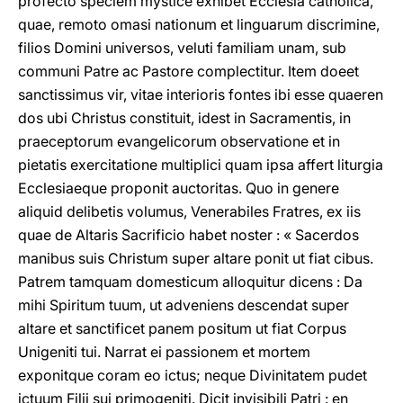
profecto speciem mystice exhibet Ecclesia catholica,
quae, remoto omasi nationum et linguarum discrimine,
filios Domini universos, veluti familiam unam, sub
communi Patre ac Pastore complectitur. Item doeet
sanctissimus vir, vitae interioris fontes ibi esse quaeren
dos ubi Christus constituit, idest in Sacramentis, in
praeceptorum evangelicorum observatione et in
pietatis exercitatione multiplici quam ipsa affert liturgia
Ecclesiaeque proponit auctoritas. Quo in genere
aliquid delibetis volumus, Venerabiles Fratres, ex iis
quae de Altaris Sacrificio habet noster : « Sacerdos
manibus suis Christum super altare ponit ut fiat cibus.
Patrem tamquam domesticum alloquitur dicens : Da
mihi Spiritum tuum, ut adveniens descendat super
altare et sanctificet panem positum ut fiat Corpus
Unigeniti tui. Narrat ei passionem et mortem
exponitque coram eo ictus; neque Divinitatem pudet
ictuum Filii sui primogeniti. Dicit invisibili Patri : en