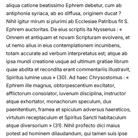
aliqua catione beatissimo Ephrem debetur, cum ab
antiphonia syriaca, ab eo diffusa, originem ducat ?
Nihil igitur mirum si plurimi ab Ecclesiae Patribus fit S.
Ephrem auctoritas. De eius scriptis ita Nyssenus : «
Omnem et antiquam et novam Scripturam evolvens, et
ut nemo alius in eius contemplationem incumbens,
totam accurate ad verbum interpretatus est; atque ab
ipsa mundi creatione usque ad ultimum gratiae librum
quae abdita et recondita erant commentariis illustravit,
Spiritus lumine usus » (30). Ad haec Chrysostomus : «
Ephrem ille magnus, obtorpescentium excitator,
afflictorum consolator, iuvenum disciplina, instructor
atque exhortator, monachorum speculum, dux
paenitentium, framea et spiculum adversus haereticos,
virtutum receptaculum et Spiritus Sancti habitaculum
atque diversorium » (31). Nihil profecto dici maius
potest ad hominem dilaudandum, qui tamen suis ipse