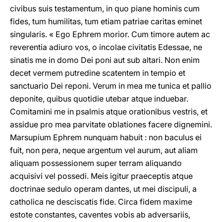
civibus suis testamentum, in quo piane hominis cum
fides, tum humilitas, tum etiam patriae caritas eminet
singularis. « Ego Ephrem morior. Cum timore autem ac
reverentia adiuro vos, o incolae civitatis Edessae, ne
sinatis me in domo Dei poni aut sub altari. Non enim
decet vermem putredine scatentem in tempio et
sanctuario Dei reponi. Verum in mea me tunica et pallio
deponite, quibus quotidie utebar atque induebar.
Comitamini me in psalmis atque orationibus vestris, et
assidue pro mea parvitate oblationes facere dignemini.
Marsupium Ephrem nunquam habuit : non baculus ei
fuit, non pera, neque argentum vel aurum, aut aliam
aliquam possessionem super terram aliquando
acquisivi vel possedi. Meis igitur praeceptis atque
doctrinae sedulo operam dantes, ut mei discipuli, a
catholica ne desciscatis fide. Circa fidem maxime
estote constantes, caventes vobis ab adversariis,