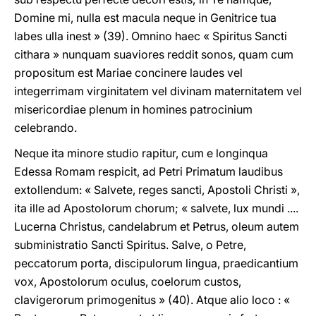
Domine mi, nulla est macula neque in Genitrice tua
labes ulla inest » (39). Omnino haec « Spiritus Sancti
cithara » nunquam suaviores reddit sonos, quam cum
propositum est Mariae concinere laudes vel
integerrimam virginitatem vel divinam maternitatem vel
misericordiae plenum in homines patrocinium
celebrando.
Neque ita minore studio rapitur, cum e longinqua
Edessa Romam respicit, ad Petri Primatum laudibus
extollendum: « Salvete, reges sancti, Apostoli Christi »,
ita ille ad Apostolorum chorum; « salvete, lux mundi ....
Lucerna Christus, candelabrum et Petrus, oleum autem
subministratio Sancti Spiritus. Salve, o Petre,
peccatorum porta, discipulorum lingua, praedicantium
vox, Apostolorum oculus, coelorum custos,
clavigerorum primogenitus » (40). Atque alio loco : «