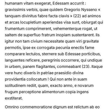
humanam vitam exegerat, Edessam accurrit :
gravissimis verbis, quae quidem Gregorio Nysseno «
tanquam divinitus fabre facta clavis » (22) ad animos
et arcas locupletium aperiendas visa sunt, obiurgat qui
frumentum comprimerent, vehementerque rogat, ut
saltem de superfluo fratrum inopiam sustentarent. Iis
igitur non tam civium necessitate quam viri gravitate
permotis, ipse ex corrogata pecunia enectis fame
comparare lectulos, sternere sub Edessae porticibus,
languentes reficere, peregrinis occorrere, qui undique
in urbem, panem flagitantes, commeabant (23). Itaque
vere hunc dixeris in patriae praesidio divina
providentia collocatum ! Qui non ante in suam
solitudinem rediit, quam, exacto anno, e novarum
frugum perceptione alimentorum copia ingens
exstiterat.
Omnino commemoratione dignum est relictum ab eo