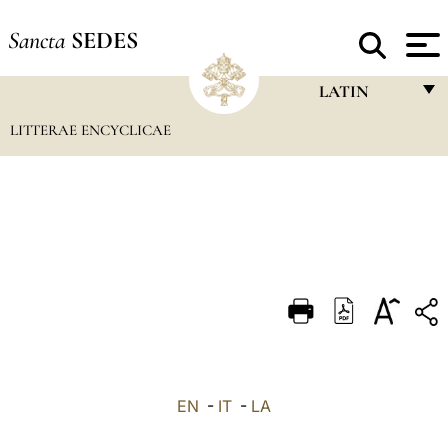
Sancta
SEDES
LATIN
LITTERAE ENCYCLICAE
FRANÇAIS
ENGLISH
ITALIANO
PORTUGUÊS
ESPAÑOL
DEUTSCH
POLSKI
العربيّة
EN
-
IT
-
LA
中文