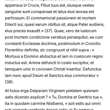
appensus in Cruce, Filius tuus est, eiusque vestes
sanguine sunt conspersae et latus eius lancea est
perfossum. Ei commemorat passionem et mortem
Dilecti sui, quasi earum oblitus sit, atque Pater audiens,
eius preces exaudit » (37). Quae, vero de iustorum
post mortem condicione versibus persequitur, ea cum
constanti Ecclesiae doctrina, postmodum in Concilio
Florentino definita, sic congruunt ut nihil supra : «
Mortuus a Domino abductus et iam in coelorum regno
inductus est. Anima defuncti in coelo excipitur, et
tamquam unio in coronam Christi inseritur. Defunctus
iam nunc apud Deum et Sanctos eius commoratur »
(38).
At huius erga Deiparam Virginem pietatem quisnam
satis dicendo explicet ? « Tu, Domine et Genitrix tua »,
ita in quodam carmine Nisibensi, « soli estis qui omni
sub respectu perfecte decori estis; in Te namque,