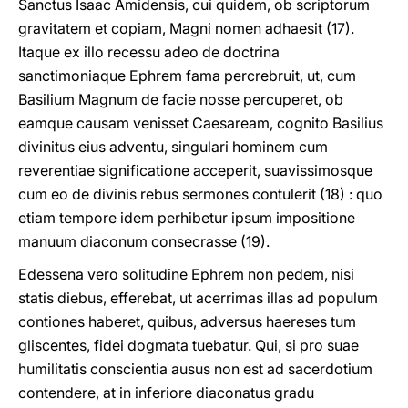
Sanctus Isaac Amidensis, cui quidem, ob scriptorum
gravitatem et copiam, Magni nomen adhaesit (17).
Itaque ex illo recessu adeo de doctrina
sanctimoniaque Ephrem fama percrebruit, ut, cum
Basilium Magnum de facie nosse percuperet, ob
eamque causam venisset Caesaream, cognito Basilius
divinitus eius adventu, singulari hominem cum
reverentiae significatione acceperit, suavissimosque
cum eo de divinis rebus sermones contulerit (18) : quo
etiam tempore idem perhibetur ipsum impositione
manuum diaconum consecrasse (19).
Edessena vero solitudine Ephrem non pedem, nisi
statis diebus, efferebat, ut acerrimas illas ad populum
contiones haberet, quibus, adversus haereses tum
gliscentes, fidei dogmata tuebatur. Qui, si pro suae
humilitatis conscientia ausus non est ad sacerdotium
contendere, at in inferiore diaconatus gradu