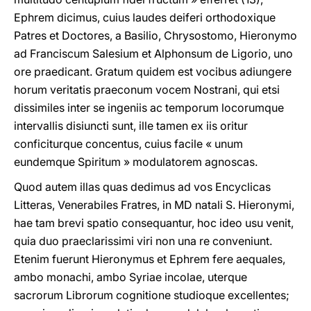
Ephrem dicimus, cuius laudes deiferi orthodoxique
Patres et Doctores, a Basilio, Chrysostomo, Hieronymo
ad Franciscum Salesium et Alphonsum de Ligorio, uno
ore praedicant. Gratum quidem est vocibus adiungere
horum veritatis praeconum vocem Nostrani, qui etsi
dissimiles inter se ingeniis ac temporum locorumque
intervallis disiuncti sunt, ille tamen ex iis oritur
conficiturque concentus, cuius facile « unum
eundemque Spiritum » modulatorem agnoscas.
Quod autem illas quas dedimus ad vos Encyclicas
Litteras, Venerabiles Fratres, in MD natali S. Hieronymi,
hae tam brevi spatio consequantur, hoc ideo usu venit,
quia duo praeclarissimi viri non una re conveniunt.
Etenim fuerunt Hieronymus et Ephrem fere aequales,
ambo monachi, ambo Syriae incolae, uterque
sacrorum Librorum cognitione studioque excellentes;