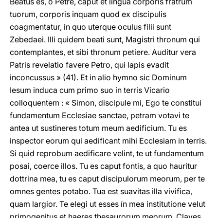
Beatus es, o Petre, caput et lingua corporis fratrum
tuorum, corporis inquam quod ex discipulis
coagmentatur, in quo uterque oculus filii sunt
Zebedaei. Illi quidem beati sunt, Magistri thronum qui
contemplantes, et sibi thronum petiere. Auditur vera
Patris revelatio favere Petro, qui lapis evadit
inconcussus » (41). Et in alio hymno sic Dominum
Iesum induca cum primo suo in terris Vicario
colloquentem : « Simon, discipule mi, Ego te constitui
fundamentum Ecclesiae sanctae, petram votavi te
antea ut sustineres totum meum aedificium. Tu es
inspector eorum qui aedificant mihi Ecclesiam in terris.
Si quid reprobum aedificare velint, te ut fundamentum
posai, coerce illos. Tu es caput fontis, a quo hauritur
dottrina mea, tu es caput discipulorum meorum, per te
omnes gentes potabo. Tua est suavitas illa vivifica,
quam largior. Te elegi ut esses ín mea institutione velut
primogenitus et haeres thesaurorum meorum. Claves