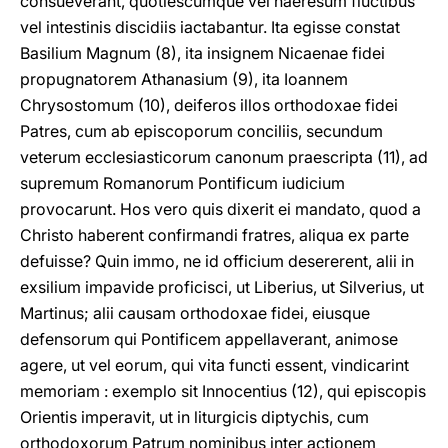
consueverant, quotiescumque vel haeresum fluctibus
vel intestinis discidiis iactabantur. Ita egisse constat
Basilium Magnum (8), ita insignem Nicaenae fidei
propugnatorem Athanasium (9), ita Ioannem
Chrysostomum (10), deiferos illos orthodoxae fidei
Patres, cum ab episcoporum conciliis, secundum
veterum ecclesiasticorum canonum praescripta (11), ad
supremum Romanorum Pontificum iudicium
provocarunt. Hos vero quis dixerit ei mandato, quod a
Christo haberent confirmandi fratres, aliqua ex parte
defuisse? Quin immo, ne id officium desererent, alii in
exsilium impavide proficisci, ut Liberius, ut Silverius, ut
Martinus; alii causam orthodoxae fidei, eiusque
defensorum qui Pontificem appellaverant, animose
agere, ut vel eorum, qui vita functi essent, vindicarint
memoriam : exemplo sit Innocentius (12), qui episcopis
Orientis imperavit, ut in liturgicis diptychis, cum
orthodoxorum Patrum nominibus inter actionem