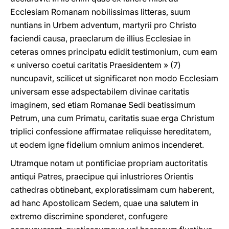
Ecclesiam Romanam nobilissimas litteras, suum
nuntians in Urbem adventum, martyrii pro Christo
faciendi causa, praeclarum de illius Ecclesiae in
ceteras omnes principatu edidit testimonium, cum eam
« universo coetui caritatis Praesidentem » (7)
nuncupavit, scilicet ut significaret non modo Ecclesiam
universam esse adspectabilem divinae caritatis
imaginem, sed etiam Romanae Sedi beatissimum
Petrum, una cum Primatu, caritatis suae erga Christum
triplici confessione affirmatae reliquisse hereditatem,
ut eodem igne fidelium omnium animos incenderet.
Utramque notam ut pontificiae propriam auctoritatis
antiqui Patres, praecipue qui inlustriores Orientis
cathedras obtinebant, exploratissimam cum haberent,
ad hanc Apostolicam Sedem, quae una salutem in
extremo discrimine sponderet, confugere