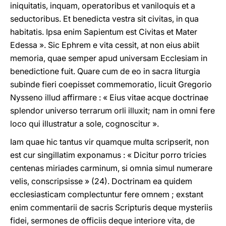
iniquitatis, inquam, operatoribus et vaniloquis et a
seductoribus. Et benedicta vestra sit civitas, in qua
habitatis. Ipsa enim Sapientum est Civitas et Mater
Edessa ». Sic Ephrem e vita cessit, at non eius abiit
memoria, quae semper apud universam Ecclesiam in
benedictione fuit. Quare cum de eo in sacra liturgia
subinde fieri coepisset commemoratio, licuit Gregorio
Nysseno illud affirmare : « Eius vitae acque doctrinae
splendor universo terrarum orli illuxit; nam in omni fere
loco qui illustratur a sole, cognoscitur ».
Iam quae hic tantus vir quamque multa scripserit, non
est cur singillatim exponamus : « Dicitur porro tricies
centenas miriades carminum, si omnia simul numerare
velis, conscripsisse » (24). Doctrinam ea quidem
ecclesiasticam complectuntur fere omnem ; exstant
enim commentarii de sacris Scripturis deque mysteriis
fidei, sermones de officiis deque interiore vita, de