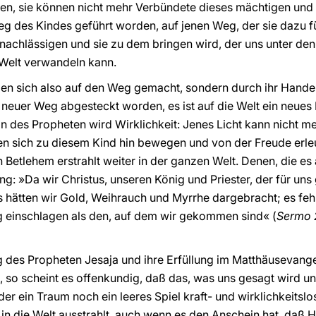
n, sie können nicht mehr Verbündete dieses mächtigen und
eg des Kindes geführt worden, auf jenen Weg, der sie dazu f
nachlässigen und sie zu dem bringen wird, der uns unter den
e Welt verwandeln kann.
ben sich also auf den Weg gemacht, sondern durch ihr Hande
 neuer Weg abgesteckt worden, es ist auf die Welt ein neue
ion des Propheten wird Wirklichkeit: Jenes Licht kann nicht me
 sich zu diesem Kind hin bewegen und von der Freude erleuc
 Betlehem erstrahlt weiter in der ganzen Welt. Denen, die e
ung: »Da wir Christus, unseren König und Priester, der für uns
s hätten wir Gold, Weihrauch und Myrrhe dargebracht; es fehl
 einschlagen als den, auf dem wir gekommen sind« (
Sermo 2
g des Propheten Jesaja und ihre Erfüllung im Matthäuseva
, so scheint es offenkundig, daß das, was uns gesagt wird un
er ein Traum noch ein leeres Spiel kraft- und wirklichkeitsl
e in die Welt ausstrahlt, auch wenn es den Anschein hat, daß 