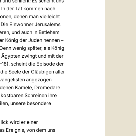
 und schlicht: Es scheint uns
. In der Tat kommen nach
onen, denen man vielleicht
. Die Einwohner Jerusalems
ieren, und auch in Betlehem
ter König der Juden nennen –
enn wenig später, als König
ch Ägypten zwingt und mit der
–18), scheint die Episode der
die Seele der Gläubigen aller
Evangelisten angezogen
in denen Kamele, Dromedare
 kostbaren Schreinen ihre
ilen, unsere besondere
ick wird er einer
as Ereignis, von dem uns