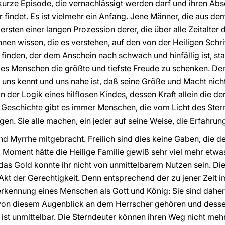
 kurze Episode, die vernachlässigt werden darf und ihren Abs
er findet. Es ist vielmehr ein Anfang. Jene Männer, die aus 
e ersten einer langen Prozession derer, die über alle Zeitalte
nnen wissen, die es verstehen, auf den von der Heiligen Sch
inden, der dem Anschein nach schwach und hinfällig ist, sta
s Menschen die größte und tiefste Freude zu schenken. Denn
t uns kennt und uns nahe ist, daß seine Größe und Macht nich
er Logik eines hilflosen Kindes, dessen Kraft allein die der 
Geschichte gibt es immer Menschen, die vom Licht des Stern
en. Sie alle machen, ein jeder auf seine Weise, die Erfahrun
d Myrrhe mitgebracht. Freilich sind dies keine Gaben, die 
m Moment hätte die Heilige Familie gewiß sehr viel mehr etw
das Gold konnte ihr nicht von unmittelbarem Nutzen sein. D
n Akt der Gerechtigkeit. Denn entsprechend der zu jener Zeit
rkennung eines Menschen als Gott und König: Sie sind daher
von diesem Augenblick an dem Herrscher gehören und dessen
ist unmittelbar. Die Sterndeuter können ihren Weg nicht mehr