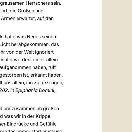
 grausamen Herrschers sein.
ührt, die Großen und
 Armen erwartet, auf den
ln hat etwas Neues seinen
s Licht herabgekommen, das
hr von der Welt ignoriert
htet werden, die er allein
s aufgenommen haben, ruft
 gestorben ist, erkannt haben,
t uns allein, ihn zu bezeugen,
02. In Epiphania Domini
,
ngelium zusammen im großen
d was wir in der Krippe
oser Eindrücke und Gefühle
Herodes immer stärker ist und