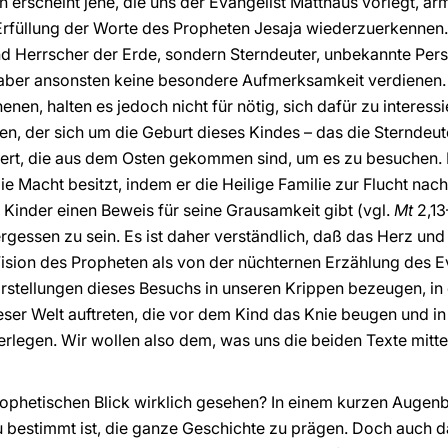
 erscheint jene, die uns der Evangelist Matthäus vorlegt, arm
e Erfüllung der Worte des Propheten Jesaja wiederzuerkennen
d Herrscher der Erde, sondern Sterndeuter, unbekannte Pers
 aber ansonsten keine besondere Aufmerksamkeit verdienen
en, halten es jedoch nicht für nötig, sich dafür zu interess
n, der sich um die Geburt dieses Kindes – das die Sterndeu
t, die aus dem Osten gekommen sind, um es zu besuchen. D
ie Macht besitzt, indem er die Heilige Familie zur Flucht na
Kinder einen Beweis für seine Grausamkeit gibt (vgl.
Mt
2,13
gessen zu sein. Es ist daher verständlich, daß das Herz und 
ision des Propheten als von der nüchternen Erzählung des 
arstellungen dieses Besuchs in unseren Krippen bezeugen, 
ser Welt auftreten, die vor dem Kind das Knie beugen und in
legen. Wir wollen also dem, was uns die beiden Texte mitte
ophetischen Blick wirklich gesehen? In einem kurzen Augenbl
u bestimmt ist, die ganze Geschichte zu prägen. Doch auch d