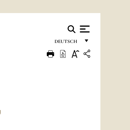
DEUTSCH
FRANÇAIS
ENGLISH
ITALIANO
PORTUGUÊS
ESPAÑOL
DEUTSCH
N
POLSKI