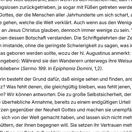
ngslosen zurückgetrieben, ja sogar mit Füßen getreten werde
 Gottes, der die Menschen aller Jahrhunderte um sich schart, 
e gehen, welche die Welt verklärt. Auch wenn aus den Weni
ie an Jesus Christus glauben, dennoch immer wenige zu sein.
en dessen Botschaft verstanden. Die Schriftgelehrten der Z
 imstande, ohne die geringste Schwierigkeit zu sagen, was in
as geboren werden sollte, wozu der hl. Augustinus anmerkt:
 angeben): Während sie den Wanderern unterwegs ihre Weis
blieben« (
Sermo 199. In Epiphania Domini
, 1,2).
rin besteht der Grund dafür, daß einige sehen und finden, a
? Was fehlt denen, die gleichgültig bleiben, was fehlt jenen
n? Wir können antworten: Die zu große Selbstsicherheit, der 
 überhebliche Annahme, bereits zu einem endgültigen Urtei
erzen gegenüber der Neuheit Gottes und machen sie unempfängl
ie sich von der Welt gemacht haben, und lassen sich nicht me
ttern, der ihnen begegnen will. Sie setzen ihr Vertrauen mehr 