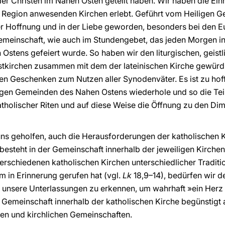
r Christen im Nahen Osten geteilt haben. Wir haben die Einhe
r Region anwesenden Kirchen erlebt. Geführt vom Heiligen Ge
er Hoffnung und in der Liebe geworden, besonders bei den Eu
emeinschaft, wie auch im Stundengebet, das jeden Morgen in
 Ostens gefeiert wurde. So haben wir den liturgischen, geist
stkirchen zusammen mit dem der lateinischen Kirche gewürdi
n Geschenken zum Nutzen aller Synodenväter. Es ist zu hoff
ligen Gemeinden des Nahen Ostens wiederhole und so die Te
katholischer Riten und auf diese Weise die Öffnung zu den Di
s geholfen, auch die Herausforderungen der katholischen 
esteht in der Gemeinschaft innerhalb der jeweiligen Kirchen 
rschiedenen katholischen Kirchen unterschiedlicher Traditio
 in Erinnerung gerufen hat (vgl.
Lk
18,9–14), bedürfen wir 
 unsere Unterlassungen zu erkennen, um wahrhaft »ein Herz 
Gemeinschaft innerhalb der katholischen Kirche begünstig
hen und kirchlichen Gemeinschaften.