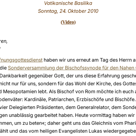
Vatikanische Basilika
Sonntag, 24. Oktober 2010
(
Video
)
ren,
!
fnungsgottesdienst
haben wir uns erneut am Tag des Herrn a
 die
Sonderversammlung der Bischofssynode für den Nahen 
e Dankbarkeit gegenüber Gott, der uns diese Erfahrung geschen
 nicht nur für uns, sondern für das Wohl der Kirche, des Gott
 Mesopotamien lebt. Als Bischof von Rom möchte ich euch a
denväter: Kardinäle, Patriarchen, Erzbischöfe und Bischöfe
vier Delegierten Präsidenten, dem Generalrelator, dem Sonde
Tagen unablässig gearbeitet haben. Heute vormittag haben wi
en, um zu beten«; daher geht uns das Gleichnis vom Phari
zählt und das vom heiligen Evangelisten Lukas wiedergegeben