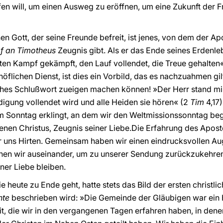
ifen will, um einen Ausweg zu eröffnen, um eine Zukunft der F
n Gott, der seine Freunde befreit, ist jenes, von dem der Apo
ef an Timotheus
Zeugnis gibt. Als er das Ende seines Erdenle
uten Kampf gekämpft, den Lauf vollendet, die Treue gehalten
höflichen Dienst, ist dies ein Vorbild, das es nachzuahmen gi
iches Schlußwort zueigen machen können! »Der Herr stand mir 
igung vollendet wird und alle Heiden sie hören« (2
Tim
4,17
em Sonntag erklingt, an dem wir den Weltmissionssonntag b
nen Christus, Zeugnis seiner Liebe.Die Erfahrung des Aposte
r uns Hirten. Gemeinsam haben wir einen eindrucksvollen Aug
ehen wir auseinander, um zu unserer Sendung zurückzukehren
iner Liebe bleiben.
heute zu Ende geht, hatte stets das Bild der ersten christl
hte
beschrieben wird: »Die Gemeinde der Gläubigen war ein 
eit, die wir in den vergangenen Tagen erfahren haben, in den