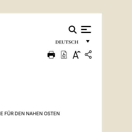
DEUTSCH
FRANÇAIS
ENGLISH
ITALIANO
PORTUGUÊS
ESPAÑOL
DEUTSCH
E FÜR DEN NAHEN OSTEN
POLSKI