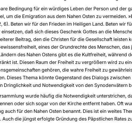
tbare Bedingung für ein würdiges Leben der Person und der g
ttel, um die Emigration aus dem Nahen Osten zu vermeiden. »E
2, 6). Beten wir für den Frieden im Heiligen Land. Beten wir 
 einsetzen, daß sich dieses Geschenk Gottes an die Mensche
iterer Beitrag, den die Christen für die Gesellschaft leisten 
Gewissensfreiheit, eines der Grundrechte des Menschen, das 
n Ländern des Nahen Ostens gibt es die Kultfreiheit, während d
ränkt ist. Diesen Raum der Freiheit zu vergrößern wird zu ein
nsgemeinschaften gehören, die wahre Freiheit zu gewährleis
en. Dieses Thema könnte Gegenstand des Dialogs zwischen 
en Dringlichkeit und Notwendigkeit von den Synodenvätern b
rsammlung wurde häufig die Notwendigkeit unterstrichen, d
ennen oder sich sogar von der Kirche entfernt haben. Oft w
g auch für den Nahen Osten benannt. Dies ist ein weites The
rn. Auch die jüngst erfolgte Gründung des Päpstlichen Rates z