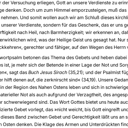
 der Versuchung erliegen, Gott an unsere Verdienste zu erinn
age denken. Doch um zum Himmel emporzusteigen, muß das 
nehmen. Und somit wollen auch wir am Schluß dieses kirchli
unserer Verdienste, sondern für das Geschenk, das er uns g
ürftigkeit nach Heil, nach Barmherzigkeit; wir erkennen an, 
verwirklichen wird, was der Heilige Geist uns gesagt hat. Nur
ckkehren«, gerechter und fähiger, auf den Wegen des Herrn
twortpsalm betonen das Thema des Gebets und heben dabei 
 ist, je mehr sich der Betende in einer Lage der Not und Sor
en«, sagt das
Buch Jesus Sirach
(35,21); und der Psalmist fü
r hilft denen auf, die zerknirscht sind« (34,19). Unsere Ged
in der Region des Nahen Ostens leben und sich in schwierige
aterieller Not als auch aufgrund der Verzagtheit, des ange
r schwerwiegend sind. Das Wort Gottes bietet uns heute auch 
zierte Gebet vorlegt, das »nicht weicht, bis Gott eingreift un
dieses Band zwischen Gebet und Gerechtigkeit läßt uns an so
 Osten denken. Die Klage des Armen und Unterdrückten find