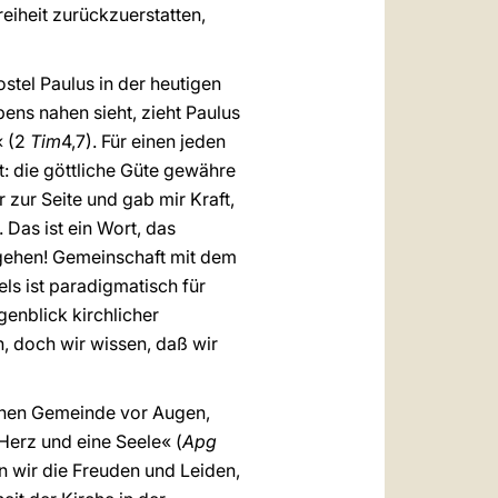
reiheit zurückzuerstatten,
stel Paulus in der heutigen
bens nahen sieht, zieht Paulus
« (2
Tim
4,7). Für einen jeden
lt: die göttliche Güte gewähre
zur Seite und gab mir Kraft,
). Das ist ein Wort, das
egehen! Gemeinschaft mit dem
ls ist paradigmatisch für
enblick kirchlicher
, doch wir wissen, daß wir
ichen Gemeinde vor Augen,
Herz und eine Seele« (
Apg
en wir die Freuden und Leiden,