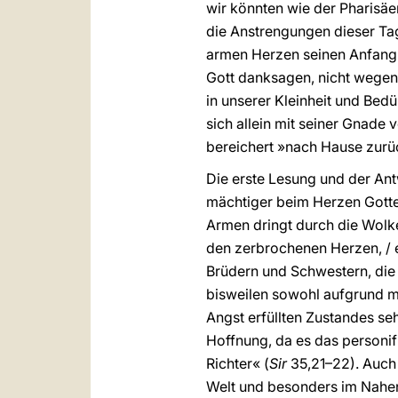
wir könnten wie der Pharisäer
die Anstrengungen dieser T
armen Herzen seinen Anfang 
Gott danksagen, nicht wegen 
in unserer Kleinheit und Bed
sich allein mit seiner Gnade 
bereichert »nach Hause zurü
Die erste Lesung und der An
mächtiger beim Herzen Gottes
Armen dringt durch die Wolk
den zerbrochenen Herzen, / e
Brüdern und Schwestern, die 
bisweilen sowohl aufgrund m
Angst erfüllten Zustandes seh
Hoffnung, da es das personifi
Richter« (
Sir
35,21–22). Auch 
Welt und besonders im Nahen