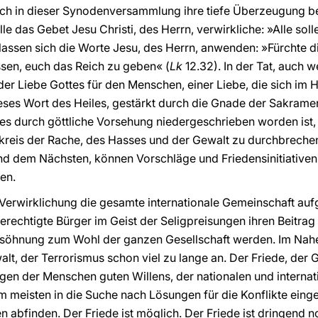
uch in dieser Synodenversammlung ihre tiefe Überzeugung be
lle das Gebet Jesu Christi, des Herrn, verwirkliche: »Alle soll
lassen sich die Worte Jesu, des Herrn, anwenden: »Fürchte di
sen, euch das Reich zu geben« (
Lk
12.32). In der Tat, auch w
der Liebe Gottes für den Menschen, einer Liebe, die sich im H
Dieses Wort des Heiles, gestärkt durch die Gnade der Sakramen
 es durch göttliche Vorsehung niedergeschrieben worden ist, 
skreis der Rache, des Hasses und der Gewalt zu durchbreche
und dem Nächsten, können Vorschläge und Friedensinitiativen 
en.
Verwirklichung die gesamte internationale Gemeinschaft auf
erechtigte Bürger im Geist der Seligpreisungen ihren Beitrag
rsöhnung zum Wohl der ganzen Gesellschaft werden. Im Nah
walt, der Terrorismus schon viel zu lange an. Der Friede, der 
en der Menschen guten Willens, der nationalen und internatio
m meisten in die Suche nach Lösungen für die Konflikte eing
n abfinden. Der Friede ist möglich. Der Friede ist dringend 