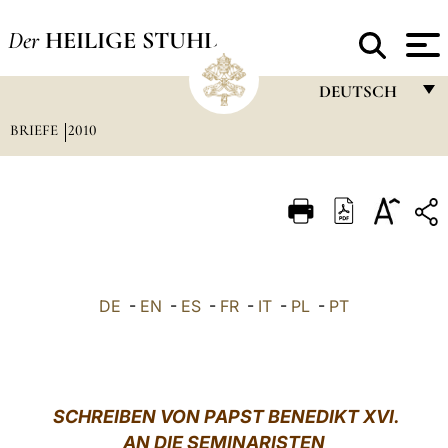
Der
HEILIGE STUHL
DEUTSCH
BRIEFE
2010
FRANÇAIS
ENGLISH
ITALIANO
PORTUGUÊS
ESPAÑOL
DE
-
EN
-
ES
-
FR
-
IT
-
PL
-
PT
DEUTSCH
POLSKI
العربيّة
SCHREIBEN VON PAPST BENEDIKT XVI.
AN DIE SEMINARISTEN
中文