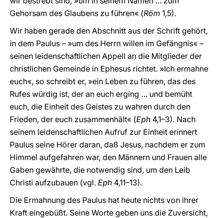
wir bestrebt sind, »um in seinem Namen … zum
Gehorsam des Glaubens zu führen« (
Röm
1,5).
Wir haben gerade den Abschnitt aus der Schrift gehört,
in dem Paulus – »um des Herrn willen im Gefängnis« –
seinen leidenschaftlichen Appell an die Mitglieder der
christlichen Gemeinde in Ephesus richtet. »Ich ermahne
euch«, so schreibt er, »ein Leben zu führen, das des
Rufes würdig ist, der an euch erging … und bemüht
euch, die Einheit des Geistes zu wahren durch den
Frieden, der euch zusammenhält« (
Eph
4,1–3). Nach
seinem leidenschaftlichen Aufruf zur Einheit erinnert
Paulus seine Hörer daran, daß Jesus, nachdem er zum
Himmel aufgefahren war, den Männern und Frauen alle
Gaben gewährte, die notwendig sind, um den Leib
Christi aufzubauen (vgl.
Eph
4,11–13).
Die Ermahnung des Paulus hat heute nichts von ihrer
Kraft eingebüßt. Seine Worte geben uns die Zuversicht,