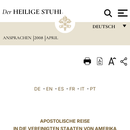
Der
HEILIGE STUHL
DEUTSCH
ANSPRACHEN
2008
APRIL
FRANÇAIS
ENGLISH
ITALIANO
PORTUGUÊS
ESPAÑOL
DE
-
EN
-
ES
-
FR
-
IT
-
PT
DEUTSCH
POLSKI
العربيّة
APOSTOLISCHE REISE
IN DIE VEREINIGTEN STAATEN VON AMERIKA
中文