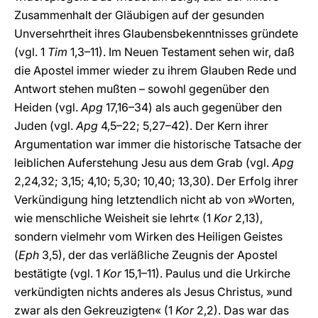
Zusammenhalt der Gläubigen auf der gesunden
Unversehrtheit ihres Glaubensbekenntnisses gründete
(vgl. 1
Tim
1,3–11). Im Neuen Testament sehen wir, daß
die Apostel immer wieder zu ihrem Glauben Rede und
Antwort stehen mußten – sowohl gegenüber den
Heiden (vgl.
Apg
17,16–34) als auch gegenüber den
Juden (vgl.
Apg
4,5–22; 5,27–42). Der Kern ihrer
Argumentation war immer die historische Tatsache der
leiblichen Auferstehung Jesu aus dem Grab (vgl.
Apg
2,24,32; 3,15; 4,10; 5,30; 10,40; 13,30). Der Erfolg ihrer
Verkündigung hing letztendlich nicht ab von »Worten,
wie menschliche Weisheit sie lehrt« (1
Kor
2,13),
sondern vielmehr vom Wirken des Heiligen Geistes
(
Eph
3,5), der das verläßliche Zeugnis der Apostel
bestätigte (vgl. 1
Kor
15,1–11). Paulus und die Urkirche
verkündigten nichts anderes als Jesus Christus, »und
zwar als den Gekreuzigten« (1
Kor
2,2). Das war das