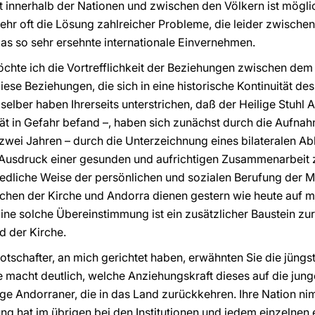
t innerhalb der Nationen und zwischen den Völkern ist möglich
ehr oft die Lösung zahlreicher Probleme, die leider zwischen
das so sehr ersehnte internationale Einvernehmen.
te ich die Vortrefflichkeit der Beziehungen zwischen dem
iese Beziehungen, die sich in eine historische Kontinuität d
selber haben Ihrerseits unterstrichen, daß der Heilige Stuhl 
ät in Gefahr befand –, haben sich zunächst durch die Aufna
zwei Jahren – durch die Unterzeichnung eines bilateralen A
Ausdruck einer gesunden und aufrichtigen Zusammenarbeit 
hiedliche Weise der persönlichen und sozialen Berufung der 
chen der Kirche und Andorra dienen gestern wie heute auf 
Eine solche Übereinstimmung ist ein zusätzlicher Baustein z
 der Kirche.
 Botschafter, an mich gerichtet haben, erwähnten Sie die jün
e macht deutlich, welche Anziehungskraft dieses auf die jun
nge Andorraner, die in das Land zurückkehren. Ihre Nation 
ng hat im übrigen bei den Institutionen und jedem einzelnen