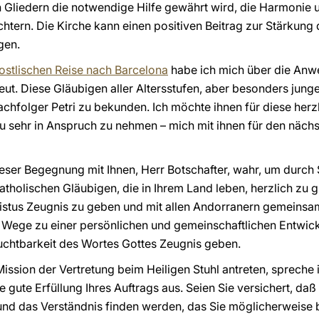
en Gliedern die notwendige Hilfe gewährt wird, die Harmonie 
tern. Die Kirche kann einen positiven Beitrag zur Stärkung 
gen.
ostlischen Reise nach Barcelona
habe ich mich über die Anw
eut. Diese Gläubigen aller Altersstufen, aber besonders jun
achfolger Petri zu bekunden. Ich möchte ihnen für diese he
zu sehr in Anspruch zu nehmen – mich mit ihnen für den näch
eser Begegnung mit Ihnen, Herr Botschafter, wahr, um durch 
katholischen Gläubigen, die in Ihrem Land leben, herzlich zu 
ristus Zeugnis zu geben und mit allen Andorranern gemeinsa
e Wege zu einer persönlichen und gemeinschaftlichen Entwic
Fruchtbarkeit des Wortes Gottes Zeugnis geben.
ssion der Vertretung beim Heiligen Stuhl antreten, spreche i
gute Erfüllung Ihres Auftrags aus. Seien Sie versichert, daß
d das Verständnis finden werden, das Sie möglicherweise 