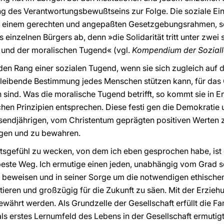
es Verantwortungsbewußtseins zur Folge. Die soziale Eint
von einem gerechten und angepaßten Gesetzgebungsrahmen, 
 einzelnen Bürgers ab, denn »die Solidarität tritt unter zwe
p und der moralischen Tugend« (vgl.
Kompendium der Soziall
n den Rang einer sozialen Tugend, wenn sie sich zugleich auf di
 bleibende Bestimmung jedes Menschen stützen kann, für das 
ich sind. Was die moralische Tugend betrifft, so kommt sie i
hen Prinzipien entsprechen. Diese festi gen die Demokratie
endjährigen, vom Christentum geprägten positiven Werten z
egen und zu bewahren.
tsgefühl zu wecken, von dem ich eben gesprochen habe, ist 
beste Weg. Ich ermutige einen jeden, unabhängig vom Grad s
u beweisen und in seiner Sorge um die notwendigen ethische
stieren und großzügig für die Zukunft zu säen. Mit der Erzieh
ährt werden. Als Grundzelle der Gesellschaft erfüllt die Fa
als erstes Lernumfeld des Lebens in der Gesellschaft ermutig