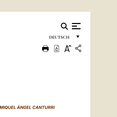
DEUTSCH
FRANÇAIS
ENGLISH
ITALIANO
PORTUGUÊS
ESPAÑOL
DEUTSCH
MIQUEL ÁNGEL CANTURRI
POLSKI