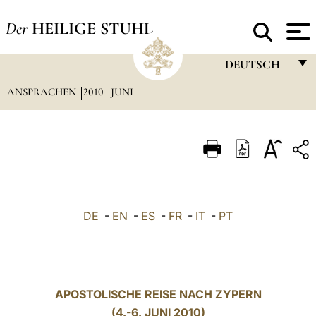
Der
HEILIGE STUHL
DEUTSCH
ANSPRACHEN
2010
JUNI
FRANÇAIS
ENGLISH
ITALIANO
PORTUGUÊS
ESPAÑOL
DE
-
EN
-
ES
-
FR
-
IT
-
PT
DEUTSCH
POLSKI
العربيّة
APOSTOLISCHE REISE NACH ZYPERN
(4.-6. JUNI 2010)
中文