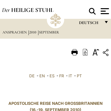
Der
HEILIGE STUHL
DEUTSCH
ANSPRACHEN
2010
SEPTEMBER
FRANÇAIS
ENGLISH
ITALIANO
PORTUGUÊS
ESPAÑOL
DE
-
EN
-
ES
-
FR
-
IT
-
PT
DEUTSCH
POLSKI
العربيّة
APOSTOLISCHE REISE NACH GROSSBRITANNIEN
(16.-19. SEPTEMBER 2010)
中文