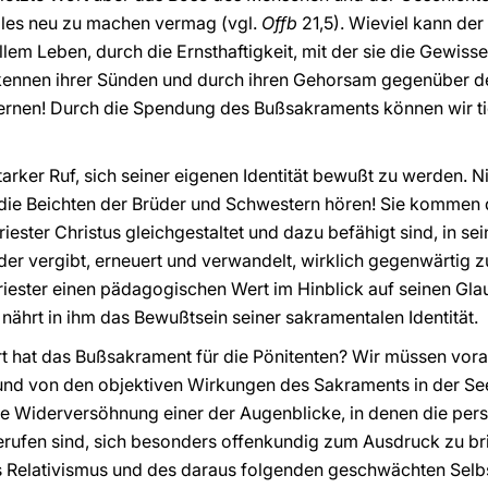
lles neu zu machen vermag (vgl.
Offb
21,5). Wieviel kann der
ellem Leben, durch die Ernsthaftigkeit, mit der sie die Gewi
kennen ihrer Sünden und durch ihren Gehorsam gegenüber de
lernen! Durch die Spendung des Bußsakraments können wir t
 starker Ruf, sich seiner eigenen Identität bewußt zu werden. 
 die Beichten der Brüder und Schwestern hören! Sie kommen d
ester Christus gleichgestaltet und dazu befähigt sind, in s
der vergibt, erneuert und verwandelt, wirklich gegenwärtig 
iester einen pädagogischen Wert im Hinblick auf seinen Glau
nährt in ihm das Bewußtsein seiner sakramentalen Identität.
hat das Bußsakrament für die Pönitenten? Wir müssen vora
nd von den objektiven Wirkungen des Sakraments in der Se
ale Widerversöhnung einer der Augenblicke, in denen die pers
rufen sind, sich besonders offenkundig zum Ausdruck zu bri
des Relativismus und des daraus folgenden geschwächten Sel