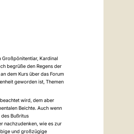
العربيّة
中文
LATINE
 Großpönitentiar, Kardinal
. Ich begrüße den Regens der
mer an dem Kurs über das Forum
genheit geworden ist, Themen
beachtet wird, dem aber
mentalen Beichte. Auch wenn
 des Bußritus
er nachzudenken, wie es zur
äubige und großzügige