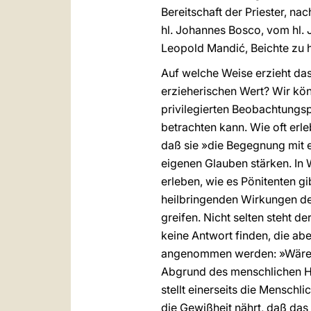
Bereitschaft der Priester, n
hl. Johannes Bosco, vom hl. J
Leopold Mandić, Beichte zu hö
Auf welche Weise erzieht das 
erzieherischen Wert? Wir kön
privilegierten Beobachtungsp
betrachten kann. Wie oft erl
daß sie »die Begegnung mit e
eigenen Glauben stärken. In 
erleben, wie es Pönitenten g
heilbringenden Wirkungen des
greifen. Nicht selten steht de
keine Antwort finden, die a
angenommen werden: »Wären e
Abgrund des menschlichen H
stellt einerseits die Menschl
die Gewißheit nährt, daß das