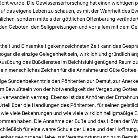
cht wurde. Die Gewissenserforschung hat einen wichtigen 
t auf das eigene Leben zu schauen, es mit der Wahrheit des E
lichen, sondern mittels der göttlichen Offenbarung verände
en Geboten, den Seligpreisungen und vor allem mit dem Gebo
utheit und Einsamkeit gekennzeichneten Zeit kann das Gespr
sogar die einzige Gelegenheit sein, wirklich und gründlich a
er Ausübung des Bußdienstes im Beichtstuhl genügend Raum
h ein menschliches Zeichen für die Annahme und Güte Gottes
dige Sündenbekenntnis den Pönitenten zur Demut, zur Anerk
m Bewußtsein von der Notwendigkeit der Vergebung Gottes 
zu verwandeln vermag. Ebenso ist das Anhören der Ermahnu
Urteil über die Handlungen des Pönitenten, für seinen geistl
, wie viele Bekehrungen und wie viele wirklich heiligmäßige 
nommen haben! Die Annahme der Buße und das Hören der Wor
hließlich für eine wahre Schule der Liebe und der Hoffnung,
 offenbar gewordene Liebe, zur Verantwortung und zum Bem