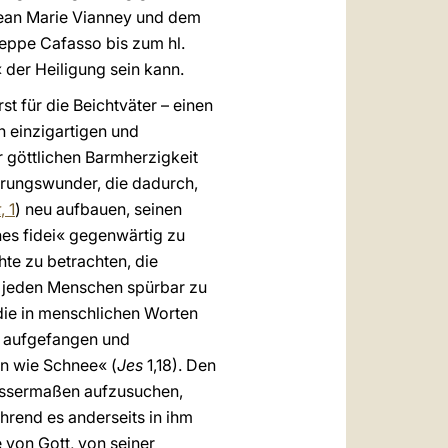
 Jean Marie Vianney und dem
seppe Cafasso bis zum hl.
« der Heiligung sein kann.
t für die Beichtväter – einen
n einzigartigen und
r göttlichen Barmherzigkeit
hrungswunder, die dadurch,
t
, 1
) neu aufbauen, seinen
nes fidei« gegenwärtig zu
te zu betrachten, die
r jeden Menschen spürbar zu
, die in menschlichen Worten
e aufgefangen und
n wie Schnee« (
Jes
1,18). Den
issermaßen aufzusuchen,
ährend es anderseits in ihm
 von Gott, von seiner