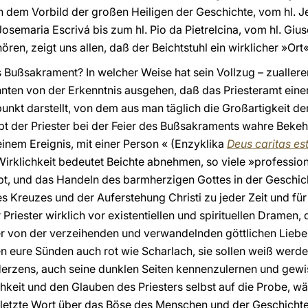
ach dem Vorbild der großen Heiligen der Geschichte, vom hl.
osemaria Escrivá bis zum hl. Pio da Pietrelcina, vom hl. Giu
ren, zeigt uns allen, daß der Beichtstuhl ein wirklicher »Ort
Bußsakrament? In welcher Weise hat sein Vollzug – zuallerers
nten von der Erkenntnis ausgehen, daß das Priesteramt eine
unkt darstellt, von dem aus man täglich die Großartigkeit de
ebt der Priester bei der Feier des Bußsakraments wahre Beke
inem Ereignis, mit einer Person « (Enzyklika
Deus caritas es
Wirklichkeit bedeutet Beichte abnehmen, so viele »professio
ibt, und das Handeln des barmherzigen Gottes in der Geschich
 Kreuzes und der Auferstehung Christi zu jeder Zeit und fü
r Priester wirklich vor existentiellen und spirituellen Dramen
ber von der verzeihenden und verwandelnden göttlichen Lieb
ure Sünden auch rot wie Scharlach, sie sollen weiß werde
erzens, auch seine dunklen Seiten kennenzulernen und gew
ichkeit und den Glauben des Priesters selbst auf die Probe, w
 letzte Wort über das Böse des Menschen und der Geschichte