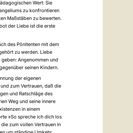
pädagogischen Wert: Sie
vangeliums zu konfrontieren
rten Maßstäben zu bewerten.
t der Liebe ist die erste
äch des Pönitenten mit dem
ngehört zu werden. Liebe
 zu geben: Angenommen und
 gegenüber seinen Kindern.
ennung der eigenen
und zum Vertrauen, daß die
ngen und Ratschläge des
ichen Weg und seine innere
Existenzen in einem
te »So spreche ich dich los
 die zum vollen Vertrauen in
ühen um ständige Umkehr