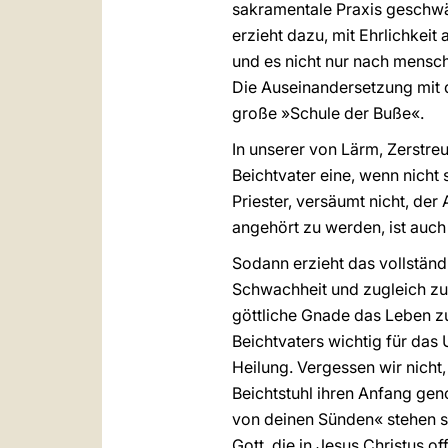
sakramentale Praxis geschwä
erzieht dazu, mit Ehrlichkei
und es nicht nur nach mensch
Die Auseinandersetzung mit d
große »Schule der Buße«.
In unserer von Lärm, Zerstre
Beichtvater eine, wenn nicht 
Priester, versäumt nicht, d
angehört zu werden, ist auc
Sodann erzieht das vollstän
Schwachheit und zugleich zu
göttliche Gnade das Leben 
Beichtvaters wichtig für das 
Heilung. Vergessen wir nicht
Beichtstuhl ihren Anfang ge
von deinen Sünden« stehen sc
Gott, die in Jesus Christus