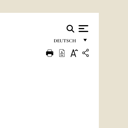
DEUTSCH
FRANÇAIS
ENGLISH
ITALIANO
PORTUGUÊS
ESPAÑOL
DEUTSCH
POLSKI