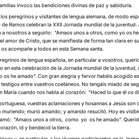
amilias invoco las bendiciones divinas de paz y sabiduría.
los peregrinos y visitantes de lengua alemana, de modo esp
 de Ramos celebran la XXII Jornada mundial de la juventud. 
én a nosotros a seguirlo: "Amaos unos a otros, como yo os h
l amor de Cristo, que se manifiesta de forma tan clara en su
or os acompañe a todos en esta Semana santa.
regrinos de lengua española, en particular a vosotros, quer
 en esta celebración de la Jornada mundial de la juventud,
 os he amado". Con gran alegría y fervor habéis acogido 
us testigos entre vuestros coetáneos. No tengáis miedo de seg
en María cuando nos habla al corazón: "Haced lo que él os di
ortuguesa, vuestras aclamaciones y hosannas a Jesús son deb
ó muriendo; murió amando; y amando resucitó. Hoy es visible
amó: "Amaos unos a otros, como yo os he amado". Querido
orazón, id y bendecid la tierra.
acos y, en particular, a los jóvenes participantes en la Jorn