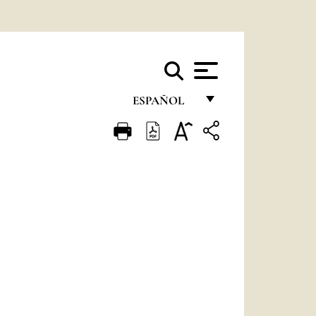
ESPAÑOL
FRANÇAIS
ENGLISH
ITALIANO
PORTUGUÊS
ESPAÑOL
DEUTSCH
POLSKI