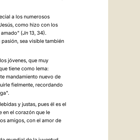
ecial a los numerosos
Jesús, como hizo con los
e amado" (
Jn
13, 34).
 pasión, sea visible también
idos jóvenes, que muy
 que tiene como lema:
este mandamiento nuevo de
uirle fielmente, recordando
ga".
idas y justas, pues él es el
 en el corazón que le
s amigos, con el amor de
ada mundial de la juventud.