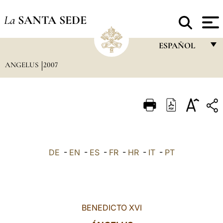
La
SANTA SEDE
ESPAÑOL
ANGELUS
2007
FRANÇAIS
ENGLISH
ITALIANO
PORTUGUÊS
ESPAÑOL
DE
-
EN
-
ES
-
FR
-
HR
-
IT
-
PT
DEUTSCH
POLSKI
العربيّة
BENEDICTO XVI
中文