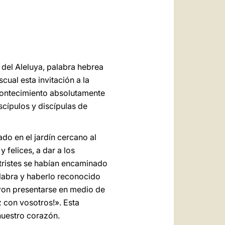
العربيّة
中文
LATINE
 del Aleluya, palabra hebrea
cual esta invitación a la
contecimiento absolutamente
scípulos y discípulas de
ado en el jardín cercano al
 felices, a dar a los
 tristes se habían encaminado
alabra y haberlo reconocido
eron presentarse en medio de
z con vosotros!». Esta
nuestro corazón.