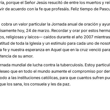
ía, porque el Señor Jesús resucitó de entre los muertos y re
ivir de acuerdo con la fe que profesáis. Feliz tiempo de Pasc
o cobra un valor particular la Jornada anual de oración y ay
ecisamente hoy, 24 de marzo. Recordar y orar por estos her
sos, religiosas y laicos— caídos durante el año 2007 mientras
atitud de toda la Iglesia y un estímulo para cada uno de nos
a fe y nuestra esperanza en Aquel que en la cruz venció para
otencia de su amor.
rnada mundial de lucha contra la tuberculosis. Estoy particu
 deseo que en todo el mundo aumente el compromiso por derr
odo a las instituciones católicas, para que cuantos sufren p
que los sana, los consuela y les da paz.