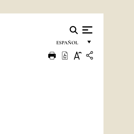
ESPAÑOL
FRANÇAIS
ENGLISH
ITALIANO
PORTUGUÊS
ESPAÑOL
DEUTSCH
POLSKI