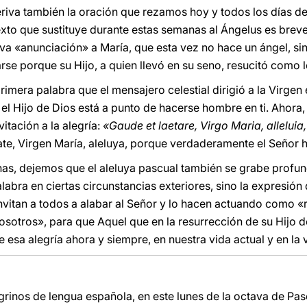
iva también la oración que rezamos hoy y todos los días de
texto que sustituye durante estas semanas al Ángelus es breve
a «anunciación» a María, que esta vez no hace un ángel, sino
rse porque su Hijo, a quien llevó en su seno, resucitó como 
primera palabra que el mensajero celestial dirigió a la Virgen 
 el Hijo de Dios está a punto de hacerse hombre en ti. Ahora
itación a la alegría:
«Gaude et laetare, Virgo Maria, alleluia
jate, Virgen María, aleluya, porque verdaderamente el Señor h
s, dejemos que el aleluya pascual también se grabe profu
bra en ciertas circunstancias exteriores, sino la expresión 
nvitan a todos a alabar al Señor y lo hacen actuando como 
osotros», para que Aquel que en la resurrección de su Hijo d
esa alegría ahora y siempre, en nuestra vida actual y en la vi
rinos de lengua española, en este lunes de la octava de Pasc