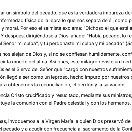
rar un símbolo del pecado, que es la verdadera impureza de
enfermedad física de la lepra lo que nos separa de él, como 
al y moral. Por eso el salmista exclama: "Dichoso el que está 
 Y después, dirigiéndose a Dios, añade: "Había pecado, lo re
l Señor mi culpa", y tú perdonaste mi culpa y mi pecado" (
Sa
os alejan de Dios y, si no se confiesan humildemente, conf
ucir la muerte del alma. Así pues, este milagro reviste un fue
sús es el Siervo del Señor que "cargó con nuestros sufrimien
sión llegó a ser como un leproso, hecho impuro por nuestros
ara obtenernos la reconciliación, el perdón y la salvación.
ncia Cristo crucificado y resucitado, mediante sus ministros,
stituye la comunión con el Padre celestial y con los hermanos,
s, invoquemos a la Virgen María, a quien Dios preservó d
el pecado y a acudir con frecuencia al sacramento de la Con