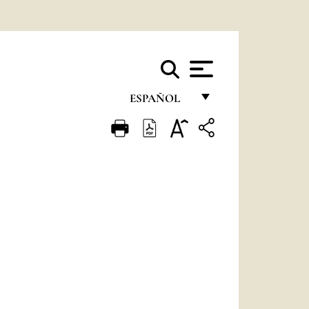
ESPAÑOL
FRANÇAIS
ENGLISH
ITALIANO
PORTUGUÊS
ESPAÑOL
DEUTSCH
POLSKI