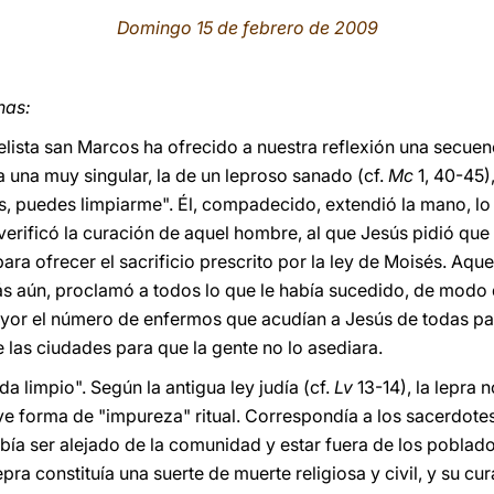
Domingo 15 de febrero de 2009
nas:
lista san Marcos ha ofrecido a nuestra reflexión una secuen
 una muy singular, la de un leproso sanado (cf.
Mc
1, 40-45)
res, puedes limpiarme". Él, compadecido, extendió la mano, lo 
 verificó la curación de aquel hombre, al que Jesús pidió que
ara ofrecer el sacrificio prescrito por la ley de Moisés. Aqu
ás aún, proclamó a todos lo que le había sucedido, de modo 
yor el número de enfermos que acudían a Jesús de todas par
 las ciudades para que la gente no lo asediara.
da limpio". Según la antigua ley judía (cf.
Lv
13-14), la lepra 
e forma de "impureza" ritual. Correspondía a los sacerdotes
bía ser alejado de la comunidad y estar fuera de los poblado
lepra constituía una suerte de muerte religiosa y civil, y su c