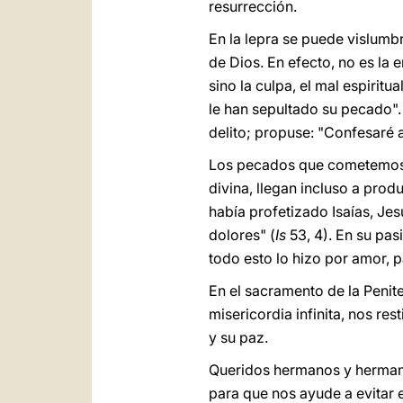
resurrección.
En la lepra se puede vislumb
de Dios. En efecto, no es la 
sino la culpa, el mal espiritu
le han sepultado su pecado".
delito; propuse: "Confesaré a
Los pecados que cometemos n
divina, llegan incluso a prod
había profetizado Isaías, Je
dolores" (
Is
53, 4). En su pa
todo esto lo hizo por amor, p
En el sacramento de la Penite
misericordia infinita, nos re
y su paz.
Queridos hermanos y hermana
para que nos ayude a evitar 