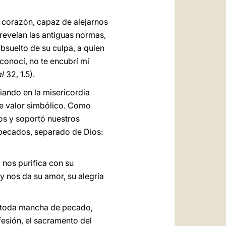
l corazón, capaz de alejarnos
preveían las antiguas normas,
absuelto de su culpa, a quien
conocí, no te encubrí mi
l
32, 1.5).
iando en la misericordia
rte valor simbólico. Como
tos y soportó nuestros
 pecados, separado de Dios:
 nos purifica con su
 y nos da su amor, su alegría
e toda mancha de pecado,
fesión, el sacramento del