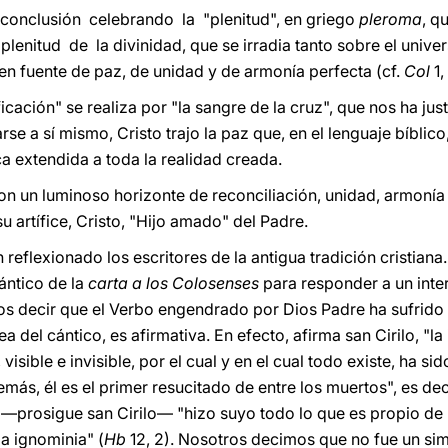
 conclusión celebrando la "plenitud", en griego
pleroma
, q
plenitud de la divinidad, que se irradia tanto sobre el univ
n fuente de paz, de unidad y de armonía perfecta (cf.
Col
1,
icación" se realiza por "la sangre de la cruz", que nos ha just
e a sí mismo, Cristo trajo la paz que, en el lenguaje bíblico,
ca extendida a toda la realidad creada.
on un luminoso horizonte de reconciliación, unidad, armonía 
u artífice, Cristo, "Hijo amado" del Padre.
reflexionado los escritores de la antigua tradición cristiana.
cántico de la
carta a los Colosenses
para responder a un inte
 decir que el Verbo engendrado por Dios Padre ha sufrido p
ea del cántico, es afirmativa. En efecto, afirma san Cirilo, "la
 visible e invisible, por el cual y en el cual todo existe, ha
más, él es el primer resucitado de entre los muertos", es deci
l ―prosigue san Cirilo― "hizo suyo todo lo que es propio de
la ignominia" (
Hb
12, 2). Nosotros decimos que no fue un s