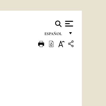
ESPAÑOL
FRANÇAIS
ENGLISH
ITALIANO
PORTUGUÊS
ESPAÑOL
DEUTSCH
POLSKI