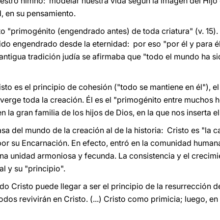
uestro himno: modelar nuestra vida según la imagen del Hijo
d, en su pensamiento.
o "primogénito (engendrado antes) de toda criatura" (v. 15).
r sido engendrado desde la eternidad: por eso "por él y para 
 antigua tradición judía se afirmaba que "todo el mundo ha si
sto es el principio de cohesión ("todo se mantiene en él"), el
onverge toda la creación. Él es el "primogénito entre muchos 
en la gran familia de los hijos de Dios, en la que nos inserta e
asa del mundo de la creación al de la historia: Cristo es "la 
a por su Encarnación. En efecto, entró en la comunidad human
 una unidad armoniosa y fecunda. La consistencia y el crecim
al y su "principio".
 Cristo puede llegar a ser el principio de la resurrección d
dos revivirán en Cristo. (...) Cristo como primicia; luego, en 