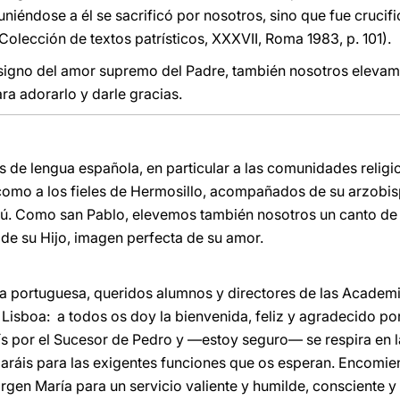
uniéndose a él se sacrificó por nosotros, sino que fue crucif
Colección de textos patrísticos, XXXVII, Roma 1983, p. 101).
, signo del amor supremo del Padre, también nosotros eleva
a adorarlo y darle gracias.
s de lengua española, en particular a las comunidades religi
como a los fieles de Hermosillo, acompañados de su arzobis
erú. Como san Pablo, elevemos también nosotros un canto de
 de su Hijo, imagen perfecta de su amor.
portuguesa, queridos alumnos y directores de las Academias
Lisboa: a todos os doy la bienvenida, feliz y agradecido por
tís por el Sucesor de Pedro y ―estoy seguro― se respira en la
aráis para las exigentes funciones que os esperan. Encomien
rgen María para un servicio valiente y humilde, consciente y