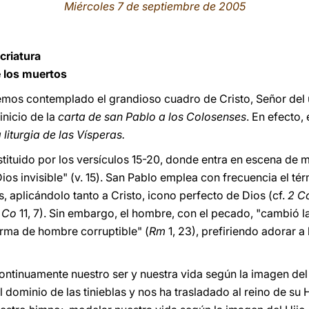
Miércoles 7 de septiembre de 2005
criatura
e los muertos
hemos contemplado el grandioso cuadro de Cristo, Señor del u
inicio de la
carta de san Pablo a los Colosenses
. En efecto,
a liturgia de las Vísperas.
stituido por los versículos 15-20, donde entra en escena de
ios invisible" (v. 15). San Pablo emplea con frecuencia el té
, aplicándolo tanto a Cristo, icono perfecto de Dios (cf.
2 C
1 Co
11, 7). Sin embargo, el hombre, con el pecado, "cambió la
rma de hombre corruptible" (
Rm
1, 23), prefiriendo adorar a
tinuamente nuestro ser y nuestra vida según la imagen del 
dominio de las tinieblas y nos ha trasladado al reino de su H