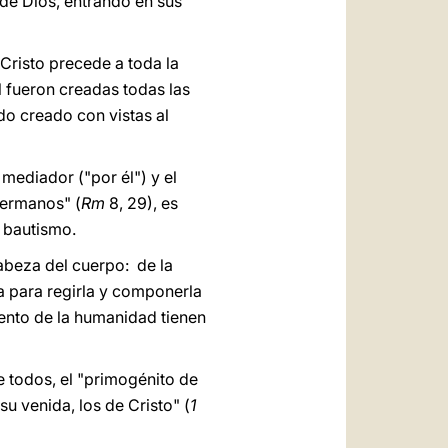
 de Dios, entrando en sus
 Cristo precede a toda la
él fueron creadas todas las
do creado con vistas al
 mediador ("por él") y el
hermanos" (
Rm
8, 29), es
l bautismo.
cabeza del cuerpo: de la
a para regirla y componerla
iento de la humanidad tienen
e todos, el "primogénito de
su venida, los de Cristo" (
1