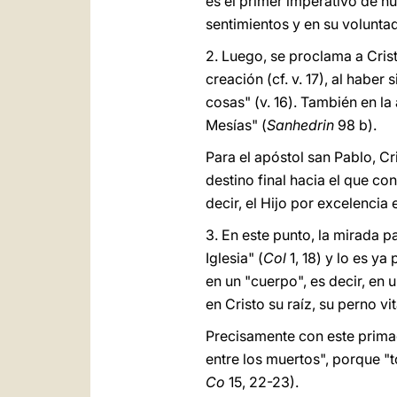
es el primer imperativo de n
sentimientos y en su volunta
2. Luego, se proclama a Crist
creación (cf. v. 17), al habe
cosas" (v. 16). También en la
Mesías" (
Sanhedrin
98 b).
Para el apóstol san Pablo, Cri
destino final hacia el que c
decir, el Hijo por excelencia 
3. En este punto, la mirada p
Iglesia" (
Col
1, 18) y lo es y
en un "cuerpo", es decir, en
en Cristo su raíz, su perno vit
Precisamente con este primado
entre los muertos", porque "to
Co
15, 22-23).