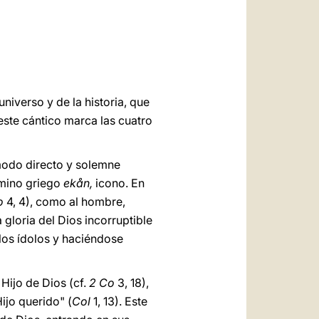
العربيّة
中文
LATINE
niverso y de la historia, que
 este cántico marca las cuatro
 modo directo y solemne
rmino griego
ekån,
icono. En
o
4, 4), como al hombre,
 gloria del Dios incorruptible
 los ídolos y haciéndose
Hijo de Dios (cf.
2 Co
3, 18),
ijo querido" (
Col
1, 13). Este