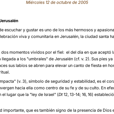
Miércoles 12 de octubre de 2005
 Jerusalén
de escuchar y gustar es uno de los más hermosos y apasio
elebración viva y comunitaria en Jerusalén, la ciudad santa h
n dos momentos vividos por el fiel: el del día en que aceptó la
 llegada a los "umbrales" de Jerusalén (cf. v. 2). Sus pies ya p
es sus labios se abren para elevar un canto de fiesta en ho
itual.
mpacta" (v. 3), símbolo de seguridad y estabilidad, es el cor
nvergen hacia ella como centro de su fe y de su culto. En efec
 el lugar que la "ley de Israel" (
Dt
12, 13-14; 16, 16) establec
d importante, que es también signo de la presencia de Dios en