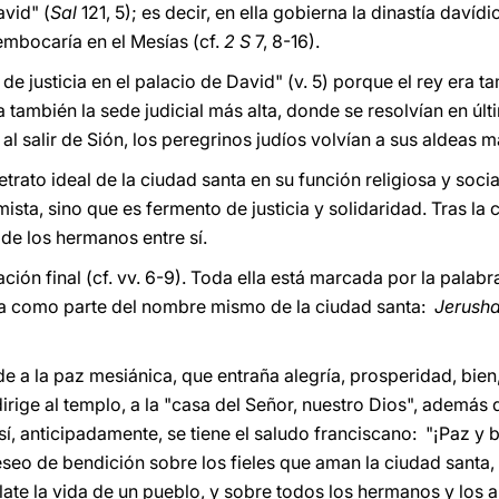
avid" (
Sal
121, 5); es decir, en ella gobierna la dinastía davíd
sembocaría en el Mesías (cf.
2 S
7, 8-16).
 de justicia en el palacio de David" (v. 5) porque el rey era t
ra también la sede judicial más alta, donde se resolvían en últ
l salir de Sión, los peregrinos judíos volvían a sus aldeas m
etrato ideal de la ciudad santa en su función religiosa y soci
timista, sino que es fermento de justicia y solidaridad. Tras l
de los hermanos entre sí.
ción final (cf. vv. 6-9). Toda ella está marcada por la palab
a como parte del nombre mismo de la ciudad santa:
Jerusha
e a la paz mesiánica, que entraña alegría, prosperidad, bien
rige al templo, a la "casa del Señor, nuestro Dios", además 
Así, anticipadamente, se tiene el saludo franciscano: "¡Paz y
eseo de bendición sobre los fieles que aman la ciudad santa, 
 late la vida de un pueblo, y sobre todos los hermanos y los