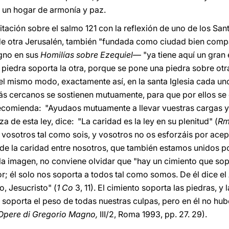
 un hogar de armonía y paz.
ación sobre el salmo 121 con la reflexión de uno de los Sant
 de otra Jerusalén, también "fundada como ciudad bien comp
gno en sus
Homilías sobre Ezequiel
― "ya tiene aquí un gran 
a piedra soporta la otra, porque se pone una piedra sobre otra
el mismo modo, exactamente así, en la santa Iglesia cada uno
ás cercanos se sostienen mutuamente, para que por ellos se el
ecomienda: "Ayudaos mutuamente a llevar vuestras cargas y c
a de esta ley, dice: "La caridad es la ley en su plenitud" (
R
vosotros tal como sois, y vosotros no os esforzáis por ace
o de la caridad entre nosotros, que también estamos unidos 
 la imagen, no conviene olvidar que "hay un cimiento que sop
tor; él solo nos soporta a todos tal como somos. De él dice e
o, Jesucristo" (
1 Co
3, 11). El cimiento soporta las piedras, y
or soporta el peso de todas nuestras culpas, pero en él no 
Opere di Gregorio Magno,
III/2, Roma 1993, pp. 27. 29).