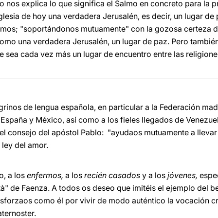
o nos explica lo que significa el Salmo en concreto para la p
glesia de hoy una verdadera Jerusalén, es decir, un lugar de
somos; "soportándonos mutuamente" con la gozosa certeza d
a como una verdadera Jerusalén, un lugar de paz. Pero tambié
e sea cada vez más un lugar de encuentro entre las religione
grinos de lengua española, en particular a la Federación mad
 España y México, así como a los fieles llegados de Venezuel
el consejo del apóstol Pablo: "ayudaos mutuamente a llevar
a ley del amor.
o, a los
enfermos,
a los
recién casados
y a los
jóvenes,
espe
à" de Faenza. A todos os deseo que imitéis el ejemplo del be
forzaos como él por vivir de modo auténtico la vocación cr
ternoster.