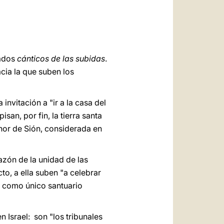
العربيّة
中文
LATINE
nados
cánticos de las subidas
.
acia la que suben los
 invitación a "ir a la casa del
isan, por fin, la tierra santa
nor de Sión, considerada en
azón de la unidad de las
to, a ella suben "a celebrar
ió como único santuario
 Israel: son "los tribunales