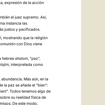
ica, expresión de la acción
ambién el juez supremo. Así,
ima instancia las
ás justos y pacificados.
al, mostrando que la religión
a comunión con Dios viene
ra hebrea
shalom
, "paz",
lajim
, interpretada como
, abundancia. Más aún, en la
de la paz se añade el "bien":
 bien!". Todos tenemos algo de
sobre su realidad física de
 amigos. De este modo,