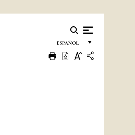
ESPAÑOL
FRANÇAIS
ENGLISH
ITALIANO
PORTUGUÊS
ESPAÑOL
DEUTSCH
POLSKI