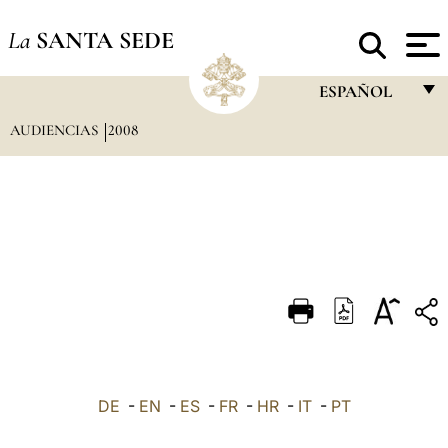
La
SANTA SEDE
ESPAÑOL
AUDIENCIAS
2008
FRANÇAIS
ENGLISH
ITALIANO
PORTUGUÊS
ESPAÑOL
DEUTSCH
POLSKI
العربيّة
DE
-
EN
-
ES
-
FR
-
HR
-
IT
-
PT
中文