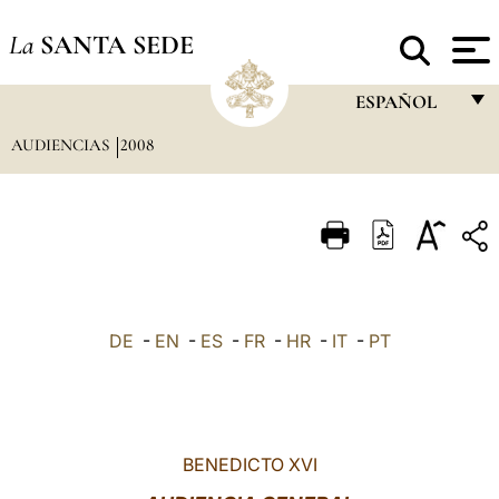
La
SANTA SEDE
ESPAÑOL
AUDIENCIAS
2008
FRANÇAIS
ENGLISH
ITALIANO
PORTUGUÊS
ESPAÑOL
DE
-
EN
-
ES
-
FR
-
HR
-
IT
-
PT
DEUTSCH
POLSKI
العربيّة
BENEDICTO XVI
中文