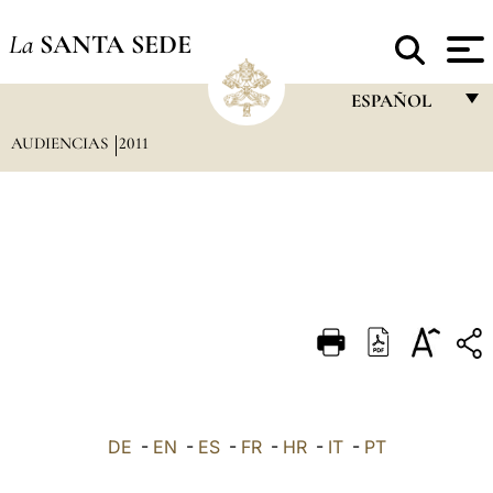
La
SANTA SEDE
ESPAÑOL
AUDIENCIAS
2011
FRANÇAIS
ENGLISH
ITALIANO
PORTUGUÊS
ESPAÑOL
DEUTSCH
POLSKI
العربيّة
DE
-
EN
-
ES
-
FR
-
HR
-
IT
-
PT
中文