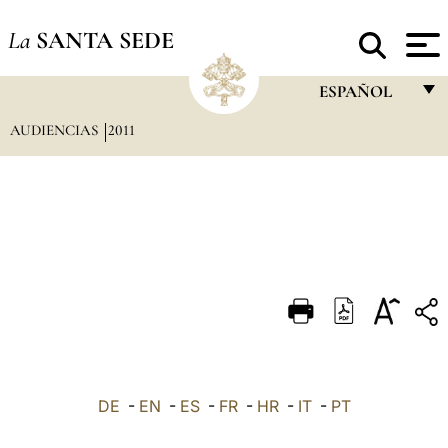
La
SANTA SEDE
ESPAÑOL
AUDIENCIAS
2011
FRANÇAIS
ENGLISH
ITALIANO
PORTUGUÊS
ESPAÑOL
DEUTSCH
POLSKI
العربيّة
DE
-
EN
-
ES
-
FR
-
HR
-
IT
-
PT
中文