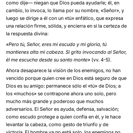
como dije— niegan que Dios pueda ayudarle; él, en
cambio, lo invoca, lo llama por su nombre, «Señor», y
luego se dirige a él con un «tú» enfático, que expresa
una relación firme, sólida, y encierra en sí la certeza de
la respuesta divina:
«Pero tú, Señor, eres mi escudo y mi gloria, tú
mantienes alta mi cabeza. Si grito invocando al Señor,
él me escucha desde su santo monte»
(vv. 4-5).
Ahora desaparece la visión de los enemigos, no han
vencido porque quien cree en Dios está seguro de que
Dios es su amigo: permanece sólo el «tú» de Dios; a
los «muchos» se contrapone ahora uno solo, pero
mucho más grande y poderoso que muchos
adversarios. El Señor es ayuda, defensa, salvación;
como escudo protege a quien confía en él, y le hace
levantar la cabeza, como gesto de triunfo y de
victoria. El hombre ya no está solo, los enemigos no