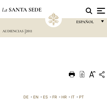
La
SANTA SEDE
ESPAÑOL
AUDIENCIAS
2011
FRANÇAIS
ENGLISH
ITALIANO
PORTUGUÊS
ESPAÑOL
DEUTSCH
POLSKI
العربيّة
DE
-
EN
-
ES
-
FR
-
HR
-
IT
-
PT
中文