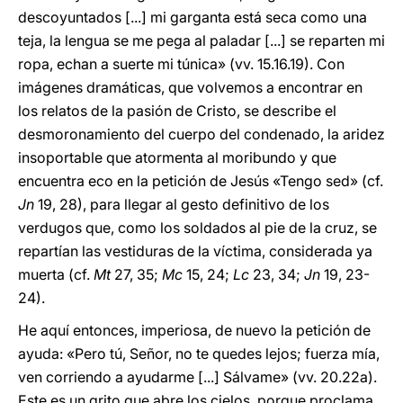
descoyuntados [...] mi garganta está seca como una
teja, la lengua se me pega al paladar [...] se reparten mi
ropa, echan a suerte mi túnica» (vv. 15.16.19). Con
imágenes dramáticas, que volvemos a encontrar en
los relatos de la pasión de Cristo, se describe el
desmoronamiento del cuerpo del condenado, la aridez
insoportable que atormenta al moribundo y que
encuentra eco en la petición de Jesús «Tengo sed» (cf.
Jn
19, 28), para llegar al gesto definitivo de los
verdugos que, como los soldados al pie de la cruz, se
repartían las vestiduras de la víctima, considerada ya
muerta (cf.
Mt
27, 35;
Mc
15, 24;
Lc
23, 34;
Jn
19, 23-
24).
He aquí entonces, imperiosa, de nuevo la petición de
ayuda: «Pero tú, Señor, no te quedes lejos; fuerza mía,
ven corriendo a ayudarme [...] Sálvame» (vv. 20.22a).
Este es un grito que abre los cielos, porque proclama