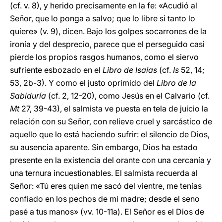
(cf. v. 8), y herido precisamente en la fe: «Acudió al
Señor, que lo ponga a salvo; que lo libre si tanto lo
quiere» (v. 9), dicen. Bajo los golpes socarrones de la
ironía y del desprecio, parece que el perseguido casi
pierde los propios rasgos humanos, como el siervo
sufriente esbozado en el
Libro de Isaías
(cf.
Is
52, 14;
53, 2b-3). Y como el justo oprimido del
Libro de la
Sabiduría
(cf. 2, 12-20), como Jesús en el Calvario (cf.
Mt
27, 39-43), el salmista ve puesta en tela de juicio la
relación con su Señor, con relieve cruel y sarcástico de
aquello que lo está haciendo sufrir: el silencio de Dios,
su ausencia aparente. Sin embargo, Dios ha estado
presente en la existencia del orante con una cercanía y
una ternura incuestionables. El salmista recuerda al
Señor: «Tú eres quien me sacó del vientre, me tenías
confiado en los pechos de mi madre; desde el seno
pasé a tus manos» (vv. 10-11a). El Señor es el Dios de