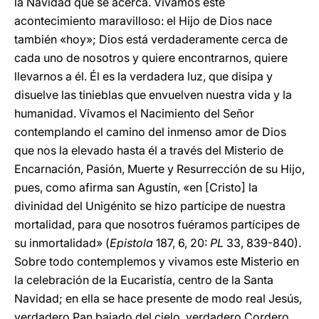
la Navidad que se acerca. Vivamos este
acontecimiento maravilloso: el Hijo de Dios nace
también «hoy»; Dios está verdaderamente cerca de
cada uno de nosotros y quiere encontrarnos, quiere
llevarnos a él. Él es la verdadera luz, que disipa y
disuelve las tinieblas que envuelven nuestra vida y la
humanidad. Vivamos el Nacimiento del Señor
contemplando el camino del inmenso amor de Dios
que nos la elevado hasta él a través del Misterio de
Encarnación, Pasión, Muerte y Resurrección de su Hijo,
pues, como afirma san Agustín, «en [Cristo] la
divinidad del Unigénito se hizo partícipe de nuestra
mortalidad, para que nosotros fuéramos partícipes de
su inmortalidad» (
Epistola
187, 6, 20:
PL
33, 839-840).
Sobre todo contemplemos y vivamos este Misterio en
la celebración de la Eucaristía, centro de la Santa
Navidad; en ella se hace presente de modo real Jesús,
verdadero Pan bajado del cielo, verdadero Cordero