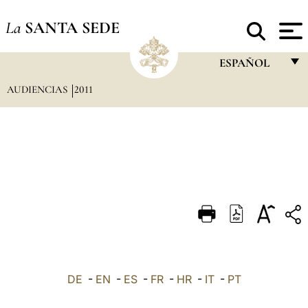
La
SANTA SEDE
ESPAÑOL
AUDIENCIAS
2011
FRANÇAIS
ENGLISH
ITALIANO
PORTUGUÊS
ESPAÑOL
DEUTSCH
POLSKI
العربيّة
DE
-
EN
-
ES
-
FR
-
HR
-
IT
-
PT
中文