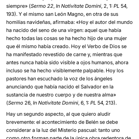
siempre» (
Sermo 22
,
In Nativitate Domini
, 2, 1:
PL
54,
193). Y el mismo san León Magno, en otra de sus
homilías navideñas, afirmaba: «Hoy el autor del mundo
ha nacido del seno de una virgen: aquel que había
hecho todas las cosas se ha hecho hijo de una mujer
que él mismo había creado. Hoy el Verbo de Dios se
ha manifestado revestido de carne y, mientras que
antes nunca había sido visible a ojos humanos, ahora
incluso se ha hecho visiblemente palpable. Hoy los
pastores han escuchado la voz de los ángeles
anunciando que había nacido el Salvador en la
sustancia de nuestro cuerpo y de nuestra alma»
(
Sermo
26,
In Nativitate Domini
, 6, 1:
PL
54, 213).
Hay un segundo aspecto, al que quiero aludir
brevemente: el acontecimiento de Belén se debe
considerar a la luz del Misterio pascual: tanto uno
como otro forman parte de la única obra redentora de