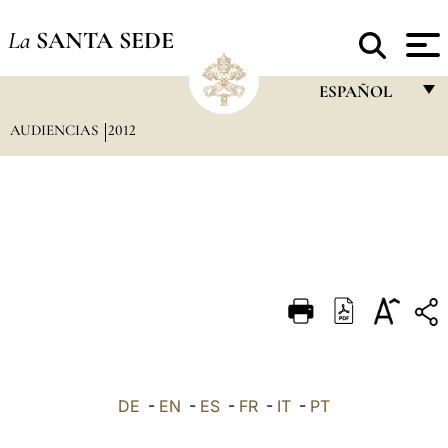
La
SANTA SEDE
ESPAÑOL
AUDIENCIAS
2012
FRANÇAIS
ENGLISH
ITALIANO
PORTUGUÊS
ESPAÑOL
DEUTSCH
POLSKI
العربيّة
DE
-
EN
-
ES
-
FR
-
IT
-
PT
中文