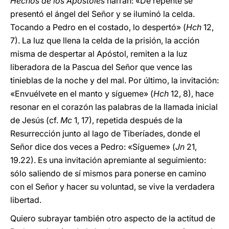
Hechos de los Apóstoles
narran: «De repente se
presentó el ángel del Señor y se iluminó la celda.
Tocando a Pedro en el costado, lo despertó» (
Hch
12,
7). La luz que llena la celda de la prisión, la acción
misma de despertar al Apóstol, remiten a la luz
liberadora de la Pascua del Señor que vence las
tinieblas de la noche y del mal. Por último, la invitación:
«Envuélvete en el manto y sígueme» (
Hch
12, 8), hace
resonar en el corazón las palabras de la llamada inicial
de Jesús (cf.
Mc
1, 17), repetida después de la
Resurrección junto al lago de Tiberíades, donde el
Señor dice dos veces a Pedro: «Sígueme» (
Jn
21,
19.22). Es una invitación apremiante al seguimiento:
sólo saliendo de sí mismos para ponerse en camino
con el Señor y hacer su voluntad, se vive la verdadera
libertad.
Quiero subrayar también otro aspecto de la actitud de