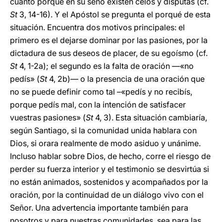
cuanto porque en su seno existen celos y disputas (cf.
St
3, 14-16). Y el Apóstol se pregunta el porqué de esta
situación. Encuentra dos motivos principales: el
primero es el dejarse dominar por las pasiones, por la
dictadura de sus deseos de placer, de su egoísmo (cf.
St
4, 1-2a); el segundo es la falta de oración —«no
pedís» (
St
4, 2b)— o la presencia de una oración que
no se puede definir como tal –«pedís y no recibís,
porque pedís mal, con la intención de satisfacer
vuestras pasiones» (
St
4, 3). Esta situación cambiaría,
según Santiago, si la comunidad unida hablara con
Dios, si orara realmente de modo asiduo y unánime.
Incluso hablar sobre Dios, de hecho, corre el riesgo de
perder su fuerza interior y el testimonio se desvirtúa si
no están animados, sostenidos y acompañados por la
oración, por la continuidad de un diálogo vivo con el
Señor. Una advertencia importante también para
nosotros y para nuestras comunidades, sea para las