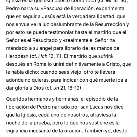
Iglesia en la que está puesto como roca (cf.
Mt
16, 18),
Pedro narra su «Pascua» de liberación: experimenta
que en seguir a Jesús está la verdadera libertad, que
nos envuelve la luz deslumbrante de la Resurrección y
por esto se puede testimoniar hasta el martirio que el
Señor es el Resucitado y «realmente el Señor ha
mandado a su ángel para librarlo de las manos de
Herodes» (cf.
Hch
12, 11). El martirio que sufrirá
después en Roma lo unirá definitivamente a Cristo, que
le había dicho: cuando seas viejo, otro te llevará
adonde no quieras, para indicar con qué muerte iba a
dar gloria a Dios (cf.
Jn
21, 18-19).
Queridos hermanos y hermanas, el episodio de la
liberación de Pedro narrado por san Lucas nos dice
que la Iglesia, cada uno de nosotros, atraviesa la
noche de la prueba, pero lo que nos sostiene es la
vigilancia incesante de la oración. También yo, desde