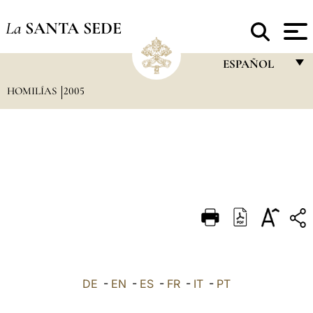
La
SANTA SEDE
ESPAÑOL
HOMILÍAS
2005
FRANÇAIS
ENGLISH
ITALIANO
PORTUGUÊS
ESPAÑOL
DEUTSCH
POLSKI
العربيّة
DE
-
EN
-
ES
-
FR
-
IT
-
PT
中文