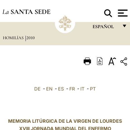
La
SANTA SEDE
ESPAÑOL
HOMILÍAS
2010
FRANÇAIS
ENGLISH
ITALIANO
PORTUGUÊS
ESPAÑOL
DE
-
EN
-
ES
-
FR
-
IT
-
PT
DEUTSCH
POLSKI
العربيّة
MEMORIA LITÚRGICA DE LA VIRGEN DE LOURDES
XVIII JORNADA MUNDIAL DEL ENFERMO
中文