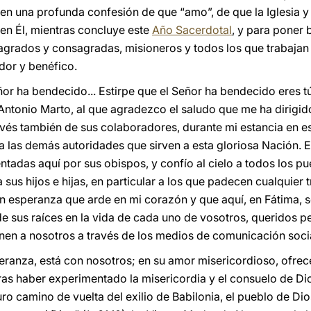
rgen una profunda confesión de que “amo”, de que la Iglesia 
 en Él, mientras concluye este
Año Sacerdotal
, y para poner 
agrados y consagradas, misioneros y todos los que trabajan 
dor y benéfico.
eñor ha bendecido... Estirpe que el Señor ha bendecido eres t
Antonio Marto, al que agradezco el saludo que me ha dirigido
vés también de sus colaboradores, durante mi estancia en es
 a las demás autoridades que sirven a esta gloriosa Nación. 
ntadas aquí por sus obispos, y confío al cielo a todos los pue
sus hijos e hijas, en particular a los que padecen cualquier
an esperanza que arde en mi corazón y que aquí, en Fátima, 
 sus raíces en la vida de cada uno de vosotros, queridos pe
unen a nosotros a través de los medios de comunicación socia
peranza, está con nosotros; en su amor misericordioso, ofrec
ras haber experimentado la misericordia y el consuelo de Dio
ro camino de vuelta del exilio de Babilonia, el pueblo de D