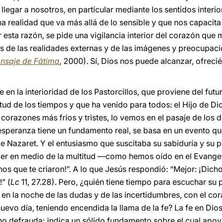
ra llegar a nosotros, en particular mediante los sentidos inter
 realidad que va más allá de lo sensible y que nos capacita 
Por esta razón, se pide una vigilancia interior del corazón q
s de las realidades externas y de las imágenes y preocupacio
nsaje de Fátima
, 2000). Sí, Dios nos puede alcanzar, ofrec
 en la interioridad de los Pastorcillos, que proviene del fut
itud de los tiempos y que ha venido para todos: el Hijo de D
 corazones más fríos y tristes, lo vemos en el pasaje de los 
 esperanza tiene un fundamento real, se basa en un evento que 
de Nazaret. Y el entusiasmo que suscitaba su sabiduría y su 
ujer en medio de la multitud —como hemos oído en el Evange
chos que te criaron!”. A lo que Jesús respondió: “Mejor: ¡Dic
” (
Lc
11, 27.28). Pero, ¿quién tiene tiempo para escuchar su 
n la noche de las dudas y de las incertidumbres, con el cor
nuevo día, teniendo encendida la llama de la fe? La fe en Dio
o defrauda; indica un sólido fundamento sobre el cual apoyar