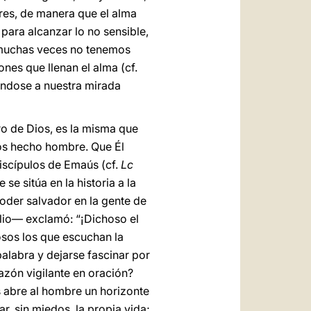
iores, de manera que el alma
para alcanzar lo no sensible,
ue muchas veces no tenemos
nes que llenan el alma (cf.
iéndose a nuestra mirada
uro de Dios, es la misma que
ios hecho hombre. Que Él
discípulos de Emaús (cf.
Lc
se sitúa en la historia a la
poder salvador en la gente de
lio— exclamó: “¡Dichoso el
hosos los que escuchan la
palabra y dejarse fascinar por
azón vigilante en oración?
s abre al hombre un horizonte
, sin miedos, la propia vida;