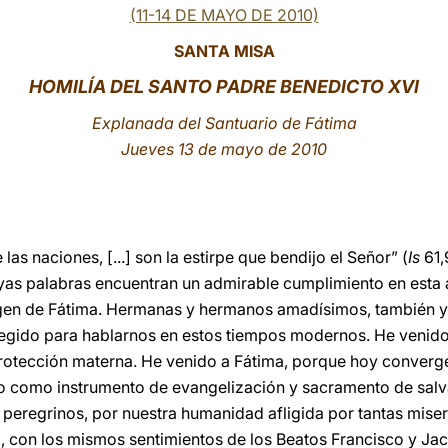
(11-14 DE MAYO DE 2010)
SANTA MISA
HOMILÍA DEL SANTO PADRE BENEDICTO XVI
Ex
planada del Santuario de Fátima
Jueves 13 de mayo de 2010
 las naciones, [...] son la estirpe que bendijo el Señor” (
Is
61,
cuyas palabras encuentran un admirable cumplimiento en est
irgen de Fátima. Hermanas y hermanos amadísimos, también 
legido para hablarnos en estos tiempos modernos. He venido
rotección materna. He venido a Fátima, porque hoy converge h
jo como instrumento de evangelización y sacramento de salv
 peregrinos, por nuestra humanidad afligida por tantas miser
a, con los mismos sentimientos de los Beatos Francisco y Jac