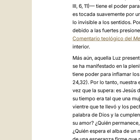
III, 6, 11)— tiene el poder pa
es tocada suavemente por una
lo invisible a los sentidos. 
debido a las fuertes presione
Comentario teológico del
Me
interior.
Más aún, aquella Luz presente
se ha manifestado en la plen
tiene poder para inflamar los
24,32). Por lo tanto, nuestra
vez que la supera: es Jesús 
su tiempo era tal que una m
vientre que te llevó y los pe
palabra de Dios y la cumplen!
su amor? ¿Quién permanece, e
¿Quién espera el alba de un 
de una esperanza firme que n