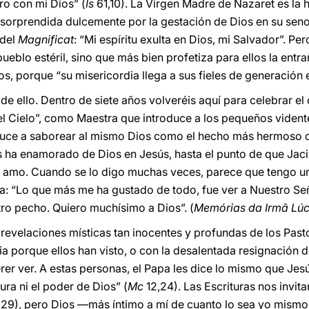
ro con mi Dios” (
Is
61,10). La Virgen Madre de Nazaret es la h
y sorprendida dulcemente por la gestación de Dios en su seno
 del
Magnificat
: “Mi espíritu exulta en Dios, mi Salvador”. Pe
ueblo estéril, sino que más bien profetiza para ellos la entr
s, porque “su misericordia llega a sus fieles de generación 
de ello. Dentro de siete años volveréis aquí para celebrar el
del Cielo”, como Maestra que introduce a los pequeños vident
onduce a saborear al mismo Dios como el hecho más hermoso 
s ha enamorado de Dios en Jesús, hasta el punto de que Jac
o amo. Cuando se lo digo muchas veces, parece que tengo un
: “Lo que más me ha gustado de todo, fue ver a Nuestro Señ
ro pecho. Quiero muchísimo a Dios”. (
Memórias da Irmā Lúc
revelaciones místicas tan inocentes y profundas de los Pasto
ia porque ellos han visto, o con la desalentada resignación d
rer ver. A estas personas, el Papa les dice lo mismo que Jes
ura ni el poder de Dios” (
Mc
12,24). Las Escrituras nos invit
29), pero Dios —más íntimo a mí de cuanto lo sea yo mismo (