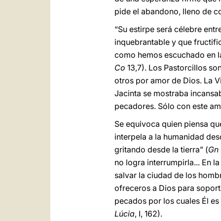
pide el abandono, lleno de c
“Su estirpe será célebre entre
inquebrantable y que fructifi
como hemos escuchado en la s
Co
13,7). Los Pastorcillos s
otros por amor de Dios. La Vi
Jacinta se mostraba incansab
pecadores. Sólo con este amo
Se equivoca quien piensa que
interpela a la humanidad des
gritando desde la tierra” (
Gn
no logra interrumpirla... En 
salvar la ciudad de los homb
ofreceros a Dios para soport
pecados por los cuales Él es
Lúcia
, I, 162).