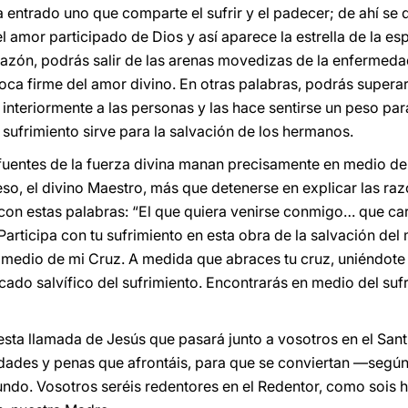
entrado uno que comparte el sufrir y el padecer; de ahí se 
el amor participado de Dios y así aparece la estrella de la e
azón, podrás salir de las arenas movedizas de la enfermedad
ca firme del amor divino. En otras palabras, podrás superar 
interiormente a las personas y las hace sentirse un peso par
l sufrimiento sirve para la salvación de los hermanos.
uentes de la fuerza divina manan precisamente en medio de 
so, el divino Maestro, más que detenerse en explicar las razo
 con estas palabras: “El que quiera venirse conmigo… que ca
Participa con tu sufrimiento en esta obra de la salvación del
 medio de mi Cruz. A medida que abraces tu cruz, uniéndote e
icado salvífico del sufrimiento. Encontrarás en medio del sufr
sta llamada de Jesús que pasará junto a vosotros en el San
iedades y penas que afrontáis, para que se conviertan —seg
do. Vosotros seréis redentores en el Redentor, como sois hij