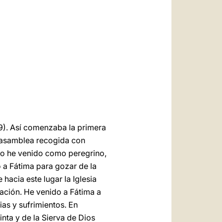
العربيّة
中文
LATINE
9). Así comenzaba la primera
a asamblea recogida con
yo he venido como peregrino,
 a Fátima para gozar de la
acia este lugar la Iglesia
ación. He venido a Fátima a
ias y sufrimientos. En
inta y de la Sierva de Dios