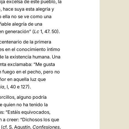
ija excelsa de este pueblo, la
, hace suya esta alegría y
ro ella no se ve como una
añable alegría de una
en generación” (
Lc
1, 47. 50).
 centenario de la primera
es en el conocimiento íntimo
de la existencia humana. Una
inta exclamaba: “Me gusta
 fuego en el pecho, pero no
or en aquella luz que
ia
, I, 40 e 127).
rcillos, alguno podría
e quien no ha tenido la
ús: “Estáis equivocados,
an a creer: “Dichosos los que
cf. S. Agustín,
Confesiones
,