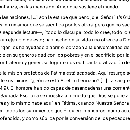
onfianza, en las manos del Amor que sostiene el mundo.
 las naciones, [...] son la estirpe que bendijo el Señor” (
Is
61,
ca en un amor que se sacrifica por los otros, pero que no sac
egunda lectura—, “todo lo disculpa, todo lo cree, todo lo e
on un ejemplo de esto; han hecho de su vida una ofrenda a Di
rgen los ha ayudado a abrir el corazón a la universalidad del
le en su generosidad con los pobres y en el sacrificio por la
r fraterno y generoso lograremos edificar la civilización de
 la misión profética de Fátima está acabada. Aquí resurge a
de sus inicios: “¿Dónde está Abel, tu hermano? [...] La sang
4,9). El hombre ha sido capaz de desencadenar una corriente
la Sagrada Escritura se muestra a menudo que Dios se pone a 
res y lo mismo hace aquí, en Fátima, cuando Nuestra Señora
ar todos los sufrimientos que Él quiera mandaros, como acto
 ofendido, y como súplica por la conversión de los pecadore