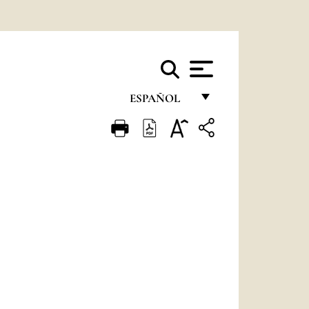
ESPAÑOL
FRANÇAIS
ENGLISH
ITALIANO
PORTUGUÊS
ESPAÑOL
DEUTSCH
POLSKI