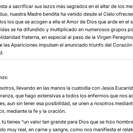
sta a sacrificar sus lazos más sagrados en el altar de los 
iduo, nuestra Madre bendita ha venido desde el Cielo ofrecie
os los que se acogen a ella el Amor de Dios que arde en el s
vidas se ha difundido y multiplicado en numerosos grupos por 
lidaridad fraterna, en especial al paso de la Virgen Peregrin
e las Apariciones impulsen el anunciado triunfo del Corazó
d.
nas:
tros, llevando en las manos la custodia con Jesús Eucaristía
eranza, que hago extensivas a todos los enfermos que nos a
enes, aun sin tener esa posibilidad, se unen a nosotros median
ir, mediante la fe y la oración.
tú tienes “un valor tan grande para Dios que se hizo homb
 muy real, en carne y sangre, como nos manifiesta el relato