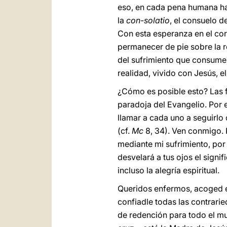
eso, en cada pena humana ha 
la
con-solatio
, el consuelo d
Con esta esperanza en el cor
permanecer de pie sobre la ro
del sufrimiento que consume 
realidad, vivido con Jesús, e
¿Cómo es posible esto? Las f
paradoja del Evangelio. Por e
llamar a cada uno a seguirlo
(cf.
Mc
8, 34). Ven conmigo. 
mediante mi sufrimiento, por
desvelará a tus ojos el signif
incluso la alegría espiritual.
Queridos enfermos, acoged e
confiadle todas las contrar
de redención para todo el mun