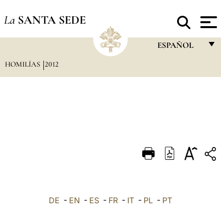
La
SANTA SEDE
ESPAÑOL
HOMILÍAS
2012
FRANÇAIS
ENGLISH
ITALIANO
PORTUGUÊS
ESPAÑOL
DEUTSCH
POLSKI
العربيّة
DE
-
EN
-
ES
-
FR
-
IT
-
PL
-
PT
中文