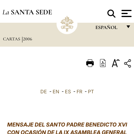
La
SANTA SEDE
ESPAÑOL
CARTAS
2006
FRANÇAIS
ENGLISH
ITALIANO
PORTUGUÊS
ESPAÑOL
DE
-
EN
-
ES
-
FR
-
PT
DEUTSCH
POLSKI
العربيّة
MENSAJE DEL SANTO PADRE BENEDICTO XVI
CON OCASIÓN DE LA IX ASAMBLEA GENERAL
中文