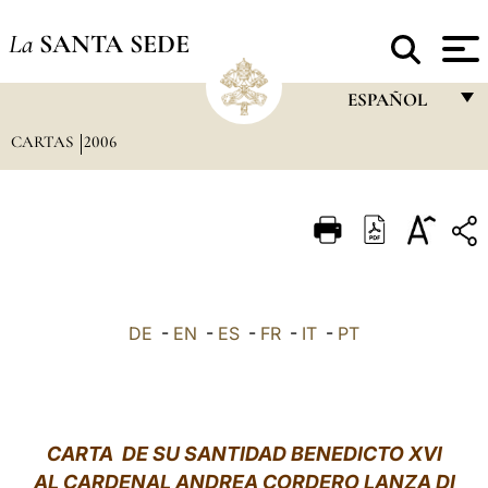
La
SANTA SEDE
ESPAÑOL
CARTAS
2006
FRANÇAIS
ENGLISH
ITALIANO
PORTUGUÊS
ESPAÑOL
DE
-
EN
-
ES
-
FR
-
IT
-
PT
DEUTSCH
POLSKI
العربيّة
CARTA DE SU SANTIDAD BENEDICTO XVI
AL CARDENAL ANDREA CORDERO LANZA DI
中文