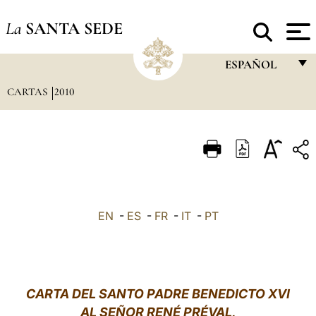
La
SANTA SEDE
ESPAÑOL
CARTAS
2010
FRANÇAIS
ENGLISH
ITALIANO
PORTUGUÊS
ESPAÑOL
EN
-
ES
-
FR
-
IT
-
PT
DEUTSCH
POLSKI
العربيّة
CARTA DEL SANTO PADRE BENEDICTO XVI
AL SEÑOR RENÉ PRÉVAL,
中文