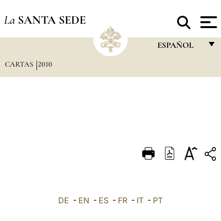
La
SANTA SEDE
ESPAÑOL
CARTAS
2010
FRANÇAIS
ENGLISH
ITALIANO
PORTUGUÊS
ESPAÑOL
DEUTSCH
POLSKI
العربيّة
DE
-
EN
-
ES
-
FR
-
IT
-
PT
中文