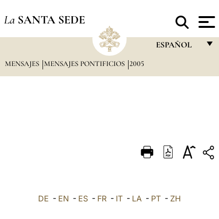
La
SANTA SEDE
ESPAÑOL
MENSAJES
MENSAJES PONTIFICIOS
2005
FRANÇAIS
ENGLISH
ITALIANO
PORTUGUÊS
ESPAÑOL
DEUTSCH
POLSKI
العربيّة
DE
-
EN
-
ES
-
FR
-
IT
-
LA
-
PT
-
ZH
中文