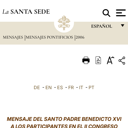
La
SANTA SEDE
ESPAÑOL
MENSAJES
MENSAJES PONTIFICIOS
2006
FRANÇAIS
ENGLISH
ITALIANO
PORTUGUÊS
ESPAÑOL
DE
-
EN
-
ES
-
FR
-
IT
-
PT
DEUTSCH
POLSKI
العربيّة
MENSAJE DEL SANTO PADRE BENEDICTO XVI
A LOS PARTICIPANTES EN EL II CONGRESO
中文