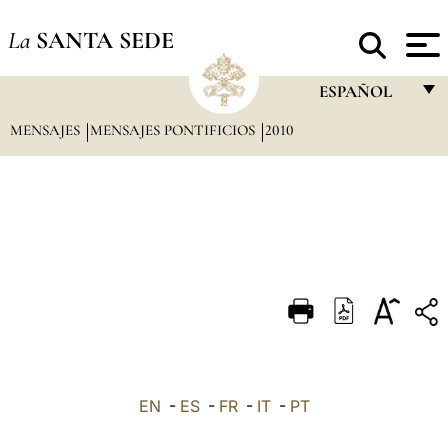
La
SANTA SEDE
ESPAÑOL
MENSAJES
MENSAJES PONTIFICIOS
2010
FRANÇAIS
ENGLISH
ITALIANO
PORTUGUÊS
ESPAÑOL
DEUTSCH
POLSKI
العربيّة
EN
-
ES
-
FR
-
IT
-
PT
中文